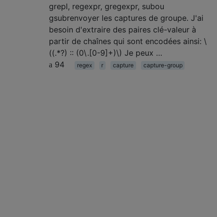
grepl, regexpr, gregexpr, subou
gsubrenvoyer les captures de groupe. J'ai
besoin d'extraire des paires clé-valeur à
partir de chaînes qui sont encodées ainsi: \
((.*?) :: (0\.[0-9]+)\) Je peux …
94
regex
r
capture
capture-group