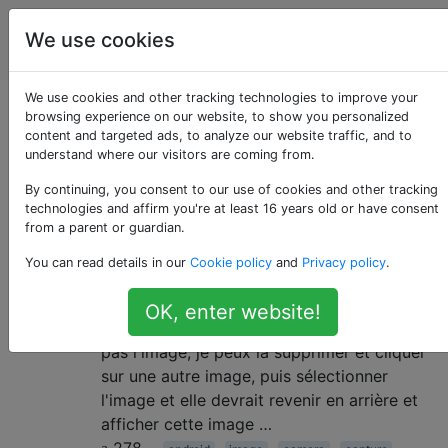
La
Étiquettes
We use cookies
Account
programmation
We use cookies and other tracking technologies to improve your
Questions marquées
browsing experience on our website, to show you personalized
content and targeted ads, to analyze our website traffic, and to
understand where our visitors are coming from.
«capture»
By continuing, you consent to our use of cookies and other tracking
technologies and affirm you're at least 16 years old or have consent
Capturer l'image de la caméra et
16
from a parent or guardian.
l'afficher en activité
You can read details in our
Cookie policy
and
Privacy policy
.
Je veux écrire un module où sur un clic
d'un bouton la caméra s'ouvre et je peux
OK, enter website!
cliquer et capturer une image. Si je n'aime
pas l'image, je peux la supprimer et cliquer
sur une autre image, puis sélectionner
l'image et elle devrait revenir en arrière et
afficher cette image …