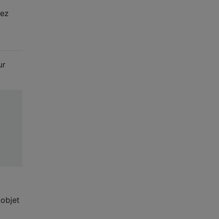
yez
ur
 objet