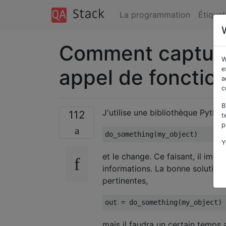
La programmation
Étiquet
Comment capturer
W
appel de fonctio
e
a
c
B
J'utilise une bibliothèque Pytho
112
t
p
do_something
(
my_object
)
Y
et le change. Ce faisant, il impr
informations. La bonne solution
pertinentes,
out 
=
 do_something
(
my_object
)
mais il faudra un certain temps