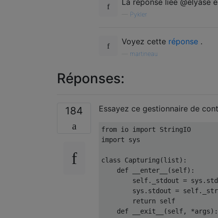
La réponse liée @elyase e
—
Pykler
Voyez cette
réponse
.
—
martineau
Réponses:
Essayez ce gestionnaire de cont
184
from
 io 
import
StringIO
import
 sys
class
Capturing
(
list
):
def
 __enter__
(
self
):
        self
.
_stdout 
=
 sys
.
std
        sys
.
stdout 
=
 self
.
_str
return
 self
def
 __exit__
(
self
,
*
args
):