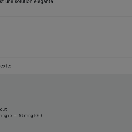
st une solution élégante
exte:
out
ingio 
=
StringIO
()