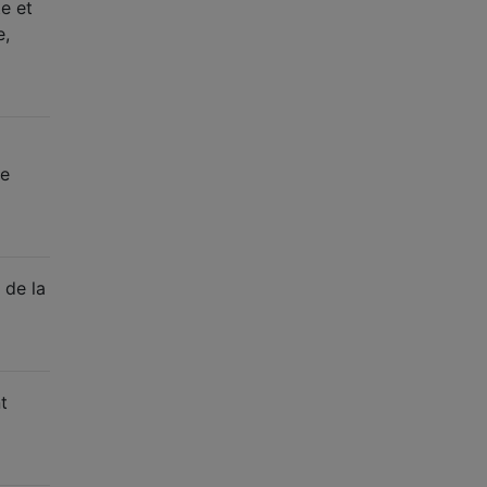
te et
e,
e
 de la
t