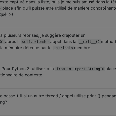
texte capturé dans la liste, puis je me suis amusé dans la tê
place afin qu'il puisse être utilisé de manière concaténant
)
ué. :-)
é à plusieurs reprises, je suggère d'ajouter un
après l'
appel dans la
méthod
0)
self.extend()
__exit__()
e la mémoire détenue par le
membre.
_stringio
 Pour Python 3, utilisez à la
place
from io import StringIO
tionnaire de contexte.
 passe-t-il si un autre thread / appel utilise print () pendan
ing?