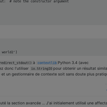
ut
:
# note the constructor argument
         
         
 world2']
à
Python 3.4 (avec
redirect_stdout()
contextlib
z donc l'utiliser
pour obtenir un résultat simila
io.StringIO
e et un gestionnaire de contexte soit sans doute plus pratiq
uté la section avancée ... J'ai initialement utilisé une affect