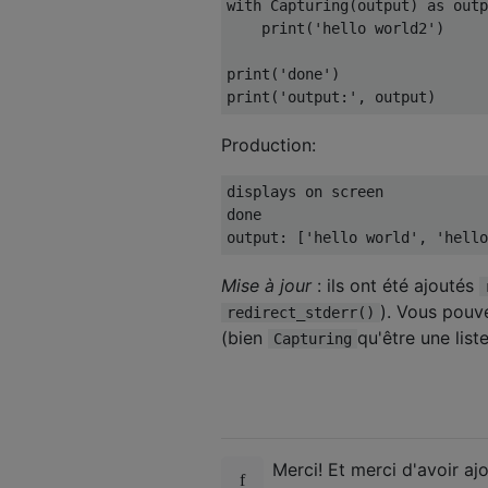
with
Capturing
(
output
)
as
 outp
print
(
'hello world2'
)
print
(
'done'
)
print
(
'output:'
,
 output
)
Production:
displays on screen            
done                          
output: ['hello world', 'hello
Mise à jour
: ils ont été ajoutés
). Vous pouve
redirect_stderr()
(bien
qu'être une list
Capturing
Merci! Et merci d'avoir ajo