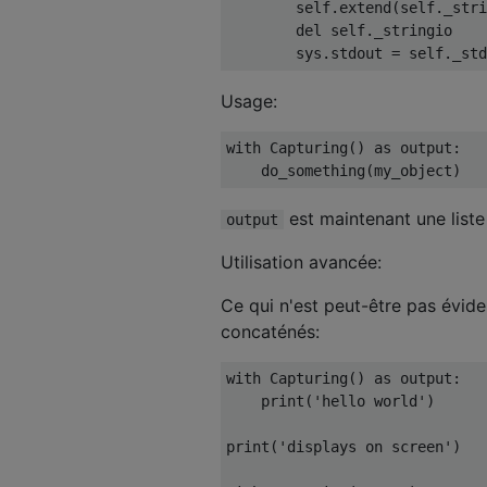
        self
.
extend
(
self
.
_stri
del
 self
.
_stringio    
        sys
.
stdout 
=
 self
.
_std
Usage:
with
Capturing
()
as
 output
:
    do_something
(
my_object
)
est maintenant une liste
output
Utilisation avancée:
Ce qui n'est peut-être pas éviden
concaténés:
with
Capturing
()
as
 output
:
print
(
'hello world'
)
print
(
'displays on screen'
)