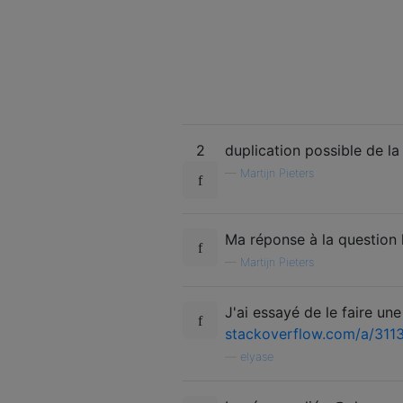
2
duplication possible de l
—
Martijn Pieters
Ma réponse à la question l
—
Martijn Pieters
J'ai essayé de le faire une
stackoverflow.com/a/311
—
elyase