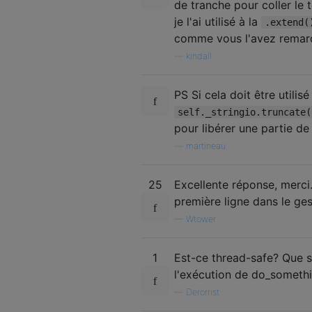
de tranche pour coller le 
je l'ai utilisé à la
.extend(
comme vous l'avez remarq
—
kindall
PS Si cela doit être utilis
self._stringio.truncate(
pour libérer une partie d
—
martineau
25
Excellente réponse, merci.
première ligne dans le ges
—
Wtower
1
Est-ce thread-safe? Que se
l'exécution de do_someth
—
Derorrist