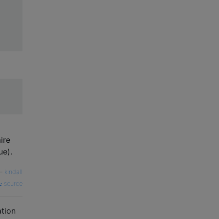
ire
ue).
—
kindall
source
ation