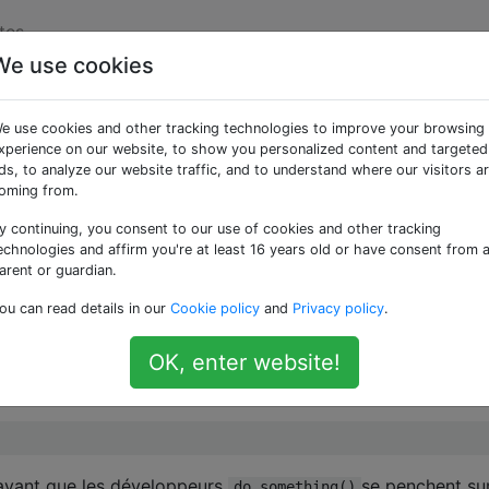
tes
We use cookies
 la sortie stdout d'un
e use cookies and other tracking technologies to improve your browsing
n Python?
xperience on our website, to show you personalized content and targeted
ds, to analyze our website traffic, and to understand where our visitors a
oming from.
y continuing, you consent to our use of cookies and other tracking
n qui fait quelque chose sur un objet
echnologies and affirm you're at least 16 years old or have consent from 
arent or guardian.
ou can read details in our
Cookie policy
and
Privacy policy
.
ime des statistiques sur stdout, et j'aimerais avoir une idée 
OK, enter website!
 serait de changer
pour renvoyer les inform
do_something()
 avant que les développeurs
se penchent su
do_something()