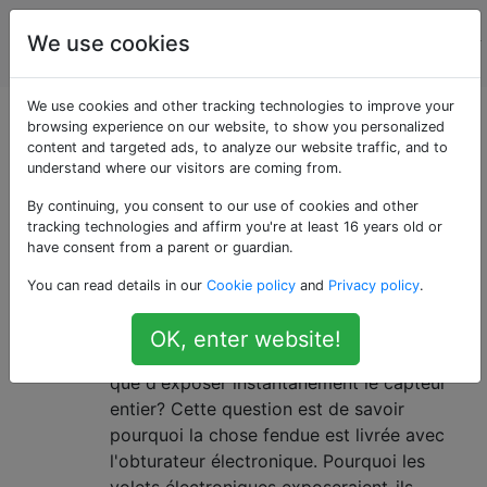
La
Étiquettes
We use cookies
Account
photographie
We use cookies and other tracking technologies to improve your
Questions marquées
browsing experience on our website, to show you personalized
content and targeted ads, to analyze our website traffic, and to
understand where our visitors are coming from.
«electronic-shutter»
By continuing, you consent to our use of cookies and other
tracking technologies and affirm you're at least 16 years old or
Pourquoi les volets électroniques
3
have consent from a parent or guardian.
exposent-ils rangée par rangée?
You can read details in our
Cookie policy
and
Privacy policy
.
Cette question rejoint ma question
précédente, pourquoi les caméras utilisent-
OK, enter website!
elles une fente entre deux rideaux plutôt
que d'exposer instantanément le capteur
entier? Cette question est de savoir
pourquoi la chose fendue est livrée avec
l'obturateur électronique. Pourquoi les