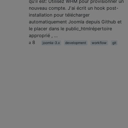
qu'il est: Utilisez WHM pour provisionner un
nouveau compte. J'ai écrit un hook post-
installation pour télécharger
automatiquement Joomla depuis Github et
le placer dans le public_htmlrépertoire
approprié , …
8
joomla-3.x
development
workflow
git