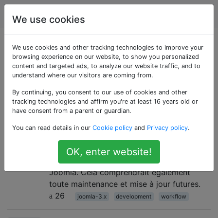
Joomla
Étiquettes
Account
We use cookies
Questions marquées
We use cookies and other tracking technologies to improve your
browsing experience on our website, to show you personalized
content and targeted ads, to analyze our website traffic, and to
«workflow»
understand where our visitors are coming from.
By continuing, you consent to our use of cookies and other
Quels outils puis-je utiliser pour
10
tracking technologies and affirm you're at least 16 years old or
m'aider à développer Joomla?
have consent from a parent or guardian.
Je suis nouveau dans le développement
You can read details in our
Cookie policy
and
Privacy policy
.
Joomla et je voudrais savoir quels outils et
/ ou logiciels peuvent m'aider à développer
OK, enter website!
à la fois le backend et le frontend d'un site
Joomla. Cela comprendrait également
toute maintenance et mise à jour futures.
26
joomla-3.x
development
workflow