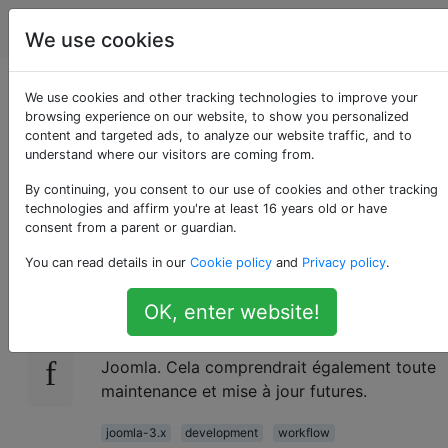
Joomla
Étiquettes
Account
We use cookies
Quels outils puis-je
We use cookies and other tracking technologies to improve your
browsing experience on our website, to show you personalized
content and targeted ads, to analyze our website traffic, and to
utiliser pour m'aider à
understand where our visitors are coming from.
développer Joomla?
By continuing, you consent to our use of cookies and other tracking
technologies and affirm you're at least 16 years old or have
consent from a parent or guardian.
You can read details in our
Cookie policy
and
Privacy policy
.
Je suis nouveau dans le développement
26
Joomla et je voudrais savoir quels outils et /
OK, enter website!
ou logiciels peuvent m'aider à développer à
la fois le backend et le frontend d'un site
Joomla. Cela comprendrait également toute
maintenance et mise à jour futures.
joomla-3.x
development
workflow