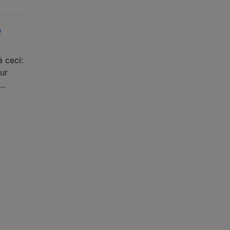
e
 ceci:
ur
 …