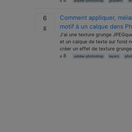
adobe-photoshop
gradient
te
Comment appliquer, méla
6
motif à un calque dans P
J'ai une texture grunge JPEGque 
et un calque de texte sur fond n
créer un effet de texture grunge
8
adobe-photoshop
layers
pho