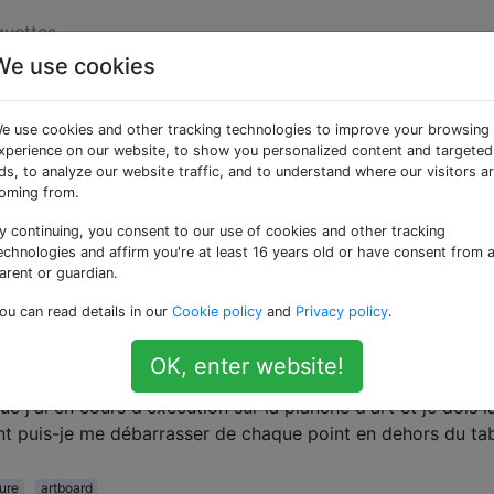
quettes
We use cookies
ées «texture»
e use cookies and other tracking technologies to improve your browsing
xperience on our website, to show you personalized content and targeted
s efficace de «vider» les vieux ballons de mots
ds, to analyze our website traffic, and to understand where our visitors a
oming from.
nt la texture du papier?
s dessinées (des années 40 et 50) et j'essaie de supprimer 
y continuing, you consent to our use of cookies and other tracking
echnologies and affirm you're at least 16 years old or have consent from 
ons de mots. Je ne veux pas simplement effacer leur conten
arent or guardian.
eur et la texture du papier ne sont pas du …
ou can read details in our
Cookie policy
and
Privacy policy
.
OK, enter website!
er en dehors d'un tableau d'art dans Illustrator
e j'ai en cours d'exécution sur la planche d'art et je dois l
nt puis-je me débarrasser de chaque point en dehors du ta
ture
artboard