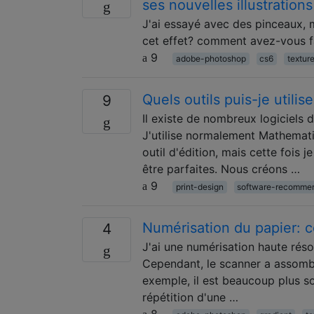
ses nouvelles illustration
J'ai essayé avec des pinceaux, 
cet effet? comment avez-vous fa
9
adobe-photoshop
cs6
textur
Quels outils puis-je utilis
9
Il existe de nombreux logiciels d
J'utilise normalement Mathematic
outil d'édition, mais cette fois j
être parfaites. Nous créons …
9
print-design
software-recomme
Numérisation du papier: c
4
J'ai une numérisation haute réso
Cependant, le scanner a assombr
exemple, il est beaucoup plus s
répétition d'une …
8