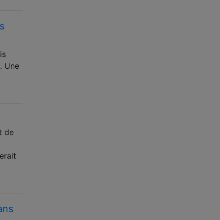
s
is
). Une
t de
erait
ans