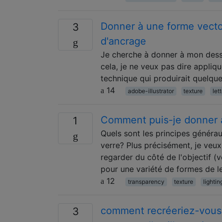
Donner à une forme vector
3
d'ancrage
Je cherche à donner à mon dessin
cela, je ne veux pas dire appliq
technique qui produirait quelqu
14
adobe-illustrator
texture
let
Comment puis-je donner à
1
Quels sont les principes généra
verre? Plus précisément, je veux
regarder du côté de l'objectif (
pour une variété de formes de le
12
transparency
texture
lightin
comment recréeriez-vous l'
3