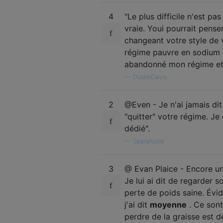
4
"Le plus difficile n'est pa
vraie. Youi pourrait penser
changeant votre style de v
régime pauvre en sodium et
abandonné mon régime et 
—
DustinDavis
2
@Even - Je n'ai jamais dit
"quitter" votre régime. J
dédié".
—
Sparafusile
3
@ Evan Plaice - Encore une 
Je lui ai dit de regarder 
perte de poids saine. Évi
j'ai dit
moyenne
. Ce sont
perdre de la graisse est 