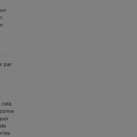
ion
n
un
ur par
 cela.
 bonne
quoi
 de
ertes