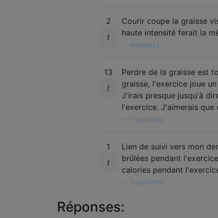
2
Courir coupe la graisse vi
haute intensité ferait la 
—
wdypdx22
13
Perdre de la graisse est t
graisse, l'exercice joue 
J'irais presque jusqu'à di
l'exercice. J'aimerais que 
—
TrojanName
1
Lien de suivi vers mon der
brûlées pendant l'exercic
calories pendant l'exerci
—
TrojanName
Réponses: