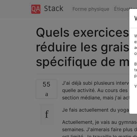
Forme physique
Étiquette
Quels exercices d
W
réduire les grai
e
a
c
spécifique de mo
B
t
p
J'ai déjà subi plusieurs interven
55
Y
quelle activité. Au cours des 10 
section médiane, mais j'ai acti
Je fais actuellement du yoga ch
Actuellement, je vais au gymnase
semaines. J'aimerais faire plus
est limité. Je travaille le mati