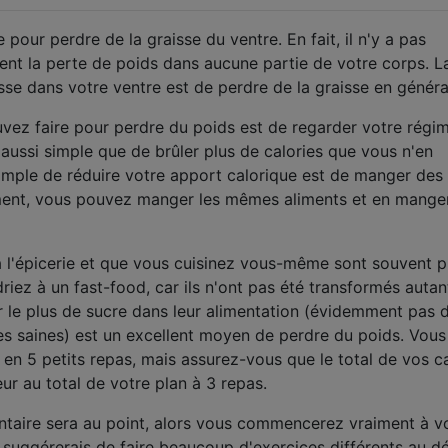
e pour perdre de la graisse du ventre. En fait, il n'y a pas
ment la perte de poids dans aucune partie de votre corps. L
sse dans votre ventre est de perdre de la graisse en généra
vez faire pour perdre du poids est de regarder votre régi
 aussi simple que de brûler plus de calories que vous n'en
mple de réduire votre apport calorique est de manger des
vement, vous pouvez manger les mêmes aliments et en mange
 l'épicerie et que vous cuisinez vous-même sont souvent p
iez à un fast-food, car ils n'ont pas été transformés autan
 le plus de sucre dans leur alimentation (évidemment pas 
ces saines) est un excellent moyen de perdre du poids. Vous
en 5 petits repas, mais assurez-vous que le total de vos ca
ur au total de votre plan à 3 repas.
ntaire sera au point, alors vous commencerez vraiment à vo
 suggérerais de faire beaucoup d'exercices différents au d