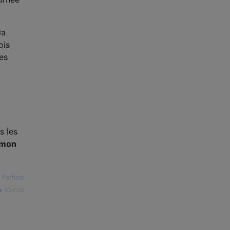
la
ois
es
s les
e mon
l Pafford
source