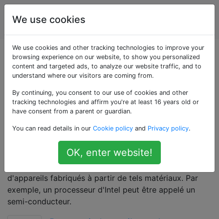
Ingénierie
Étiquettes
We use cookies
Account
électrique
We use cookies and other tracking technologies to improve your
Questions marquées
browsing experience on our website, to show you personalized
content and targeted ads, to analyze our website traffic, and to
understand where our visitors are coming from.
«semiconductors»
By continuing, you consent to our use of cookies and other
tracking technologies and affirm you're at least 16 years old or
Le plus généralement une classe de matériaux qui ne
have consent from a parent or guardian.
sont ni isolants ni conducteurs dans leur état naturel
You can read details in our
Cookie policy
and
Privacy policy
.
mais qui peuvent être manipulés via dopage ou
champs électriques pour changer l'état de conduction.
OK, enter website!
Le silicium, le germanium, le GaAs sont des matériaux
courants. Le terme est également utilisé pour parler
d'appareils fabriqués à partir de tels matériaux. Par
exemple, un processeur d'Intel peut être appelé un
semi-conducteur.