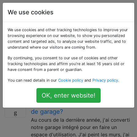
Amélioration
Étiquettes
We use cookies
Account
de l'habitat
We use cookies and other tracking technologies to improve your
Questions marquées
browsing experience on our website, to show you personalized
content and targeted ads, to analyze our website traffic, and to
understand where our visitors are coming from.
«heating»
By continuing, you consent to our use of cookies and other
tracking technologies and affirm you're at least 16 years old or
Pour des questions générales sur le chauffage de
have consent from a parent or guardian.
votre maison. Assurez-vous d'inclure également des
You can read details in our
Cookie policy
and
Privacy policy
.
étiquettes décrivant la source de carburant (chauffage
électrique ou gaz), le type de composants, etc.
OK, enter website!
Comment puis-je isoler ma porte
5
de garage?
Au cours de la dernière année, j'ai converti
notre garage intégré pour en faire un
espace d'utilisation. J'ai peint les murs, j'ai