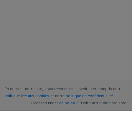
En utilisant notre site, vous reconnaissez avoir lu et compris notre
politique liée aux cookies
et notre
politique de confidentialité
.
Licensed under
cc by-sa 3.0
with attribution required.