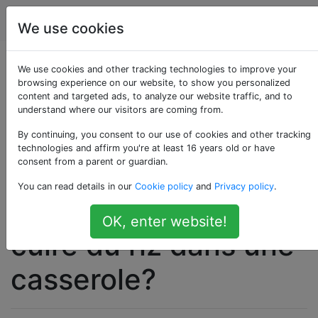
Cuisine
Étiquettes
Account
We use cookies
Quels sont les
We use cookies and other tracking technologies to improve your
browsing experience on our website, to show you personalized
content and targeted ads, to analyze our website traffic, and to
avantages d'utiliser
understand where our visitors are coming from.
un cuiseur à riz
By continuing, you consent to our use of cookies and other tracking
technologies and affirm you're at least 16 years old or have
consent from a parent or guardian.
dédié, plutôt que de
You can read details in our
Cookie policy
and
Privacy policy
.
simplement faire
OK, enter website!
cuire du riz dans une
casserole?