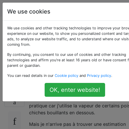
Cuisine
Étiquettes
Account
We use cookies
Combien de temps
We use cookies and other tracking technologies to improve your bro
experience on our website, to show you personalized content and ta
ads, to analyze our website traffic, and to understand where our visit
pour cuire des œufs à
coming from.
la vapeur? (Au lieu de
By continuing, you consent to our use of cookies and other tracking
technologies and affirm you're at least 16 years old or have consent 
parent or guardian.
bouillir dur)
You can read details in our
Cookie policy
and
Privacy policy
.
OK, enter website!
Je fais cuire des œufs à la vapeur plutôt que 
8
faire bouillir (je veux le même effet), car c'est
pratique car j'utilise la vapeur de certains poi
chiches bouillants en dessous.
Mais je n'arrive pas à trouver une estimation