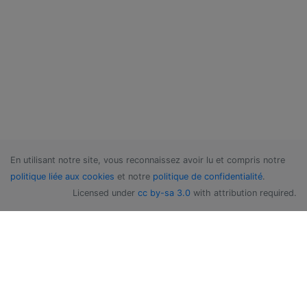
En utilisant notre site, vous reconnaissez avoir lu et compris notre
politique liée aux cookies
et notre
politique de confidentialité
.
Licensed under
cc by-sa 3.0
with attribution required.