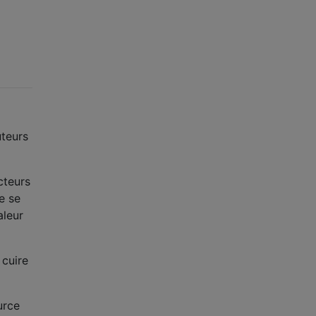
uteurs
cteurs
e se
aleur
 cuire
urce