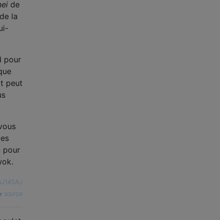
ei
de
de la
ui-
d pour
ique
at peut
us
 vous
les
n pour
wok.
AJ14SAJ
source