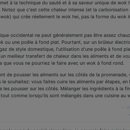
rmet à la technique du sauté et à sa saveur unique de
wok h
 Notez que c'est cette chaleur intense (et la carbonisation 
 wok) qui crée réellement le wok hei, pas la forme du wok l
ique occidental ne peut généralement pas être assez chau
ok ou une poêle à fond plat. Pourtant, sur un brûleur électr
z de style domestique, l'utilisation d'une poêle à fond pl
 un meilleur transfert de chaleur dans les aliments et de vo
re que vous ne pourriez le faire avec un wok à fond rond.
nt de pousser les aliments sur les côtés de la promenade,
 le souhaitez: vous faites cuire les aliments par étapes, en 
de les pousser sur les côtés. Mélanger les ingrédients à la fi
n, tout comme lorsqu'ils sont mélangés dans une cuisine au 
—
S