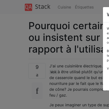
Cuisine
Étiquettes
Pourquoi certain
W
ou insistent sur l
e
a
c
rapport à l'utilis
B
t
p
J'ai une cuisinière électrique. 
9
Y
à être utilisé plutôt qu'un p
Wok
de casserole quand le but est de
nourriture par le fait que le Wo
de cône? Je pourrais comprendre 
feu / gaz.
Je peux imaginer un type de supe