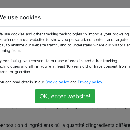
We use cookies
es recettes nécessitent
e use cookies and other tracking technologies to improve your browsing
'utilisation d'un wok par
xperience on our website, to show you personalized content and targeted
ds, to analyze our website traffic, and to understand where our visitors a
oming from.
ation d'une poêle / poêle
y continuing, you consent to our use of cookies and other tracking
echnologies and affirm you're at least 16 years old or have consent from 
arent or guardian.
Beaucoup de recettes de mon livre de cuisine asiatique appel
ou can read details in our
Cookie policy
and
Privacy policy
.
lat à base plat typique. Pourquoi y a-t-il tant de stress sur l
 chauffer les ingrédients? Quel effet différent est apporté à
OK, enter website!
k a moins de contact avec la surface du poêle et qu'il a une
la raison si c'est parce que quelqu'un travaille avec un p
rposition d'ingrédients où la quantité d'ingrédients diffèr