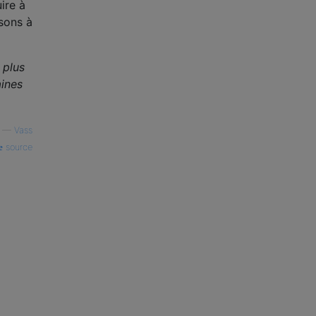
ire à
isons à
 plus
aines
—
Vass
source