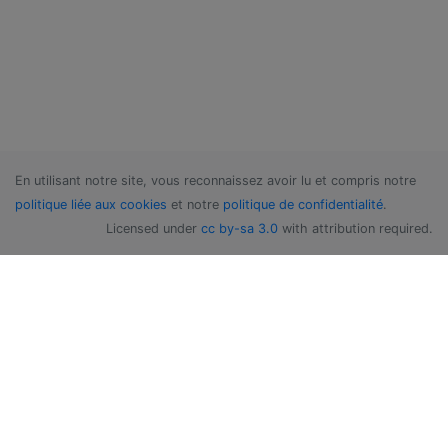
En utilisant notre site, vous reconnaissez avoir lu et compris notre
politique liée aux cookies
et notre
politique de confidentialité
.
Licensed under
cc by-sa 3.0
with attribution required.