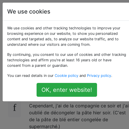
Cuisine
Étiquettes
Account
We use cookies
Comment décongeler
We use cookies and other tracking technologies to improve your
browsing experience on our website, to show you personalized
content and targeted ads, to analyze our website traffic, and to
rapidement la pâte à
understand where our visitors are coming from.
pizza surgelée?
By continuing, you consent to our use of cookies and other tracking
technologies and affirm you're at least 16 years old or have
consent from a parent or guardian.
You can read details in our
Cookie policy
and
Privacy policy
.
De toute évidence, la meilleure pratique pour
18
la décongeler est de laisser la pâte à pizza
OK, enter website!
sur le comptoir ou au réfrigérateur pendant la
nuit, puis de la laisser lever avant de la cuire.
Cependant, j'ai de la compagnie ce soir et j'ai
oublié de décongeler la pâte hier soir. (C'est
de la pâte de blé entier congelée de
supermarché.)