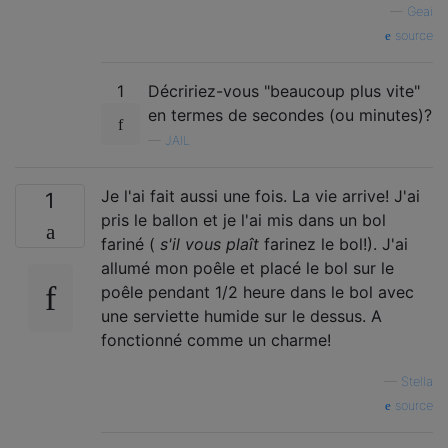
—
Geai
source
1
Décririez-vous "beaucoup plus vite"
en termes de secondes (ou minutes)?
—
JAIL
Je l'ai fait aussi une fois. La vie arrive! J'ai
1
pris le ballon et je l'ai mis dans un bol
fariné (
s'il vous plaît
farinez le bol!). J'ai
allumé mon poêle et placé le bol sur le
poêle pendant 1/2 heure dans le bol avec
une serviette humide sur le dessus. A
fonctionné comme un charme!
—
Stella
source