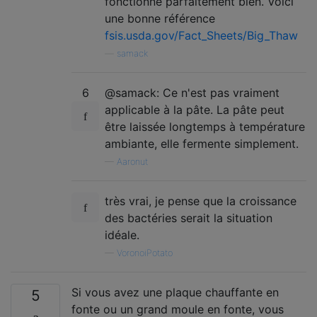
fonctionne parfaitement bien. Voici
une bonne référence
fsis.usda.gov/Fact_Sheets/Big_Thaw
—
samack
6
@samack: Ce n'est pas vraiment
applicable à la pâte. La pâte peut
être laissée longtemps à température
ambiante, elle fermente simplement.
—
Aaronut
très vrai, je pense que la croissance
des bactéries serait la situation
idéale.
—
VoronoiPotato
Si vous avez une plaque chauffante en
5
fonte ou un grand moule en fonte, vous