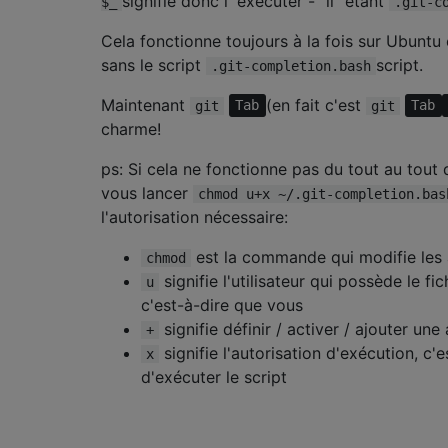
signifie donc l' exécuter - "il" étant
$_
.git-c
Cela fonctionne toujours à la fois sur Ubuntu
sans le script
script.
.git-completion.bash
Maintenant
(en fait c'est
git
Tab
git
Tab
charme!
ps: Si cela ne fonctionne pas du tout au tout
vous lancer
chmod u+x ~/.git-completion.bas
l'autorisation nécessaire:
est la commande qui modifie les a
chmod
signifie l'utilisateur qui possède le fi
u
c'est-à-dire que vous
signifie définir / activer / ajouter une
+
signifie l'autorisation d'exécution, c'e
x
d'exécuter le script