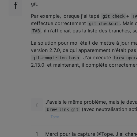
git.
Par exemple, lorsque j'ai tapé
+
git check
T
s’effectue correctement
. Mais 
git checkout
, il n'affichait pas la liste des branches,
TAB
La solution pour moi était de mettre à jour 
version 2.7.0, ce qui apparemment n'était pas
. J'ai exécuté
git-completion.bash
brew upgr
2.13.0, et maintenant, il complète correctem
J'avais le même problème, mais je deva
(avec neutralisation act
brew link git
—
Tope
1
Merci pour la capture @Tope. J'ai cha