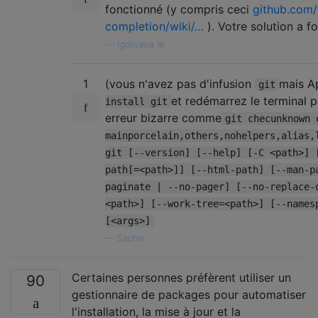
fonctionné (y compris ceci
github.com/
completion/wiki/…
). Votre solution a f
—
rgoliveira le
1
(vous n'avez pas d'infusion
mais A
git
et redémarrez le terminal p
install git
erreur bizarre comme
git checunknown 
mainporcelain,others,nohelpers,alias,
git [--version] [--help] [-C <path>] 
path[=<path>]] [--html-path] [--man-p
paginate | --no-pager] [--no-replace-
<path>] [--work-tree=<path>] [--names
[<args>]
—
Sachin
Certaines personnes préfèrent utiliser un
90
gestionnaire de packages pour automatiser
l'installation, la mise à jour et la