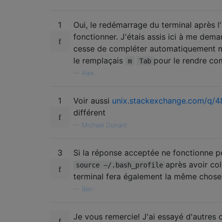
1
Oui, le redémarrage du terminal après l'a
fonctionner. J'étais assis ici à me dema
cesse de compléter automatiquement
le remplaçais
pour le rendre c
m
Tab
—
Alex
1
Voir aussi
unix.stackexchange.com/q/
différent
—
Michael Durrant
3
Si la réponse acceptée ne fonctionne p
après avoir co
source ~/.bash_profile
terminal fera également la même chose
—
Ben
Je vous remercie! J'ai essayé d'autres c