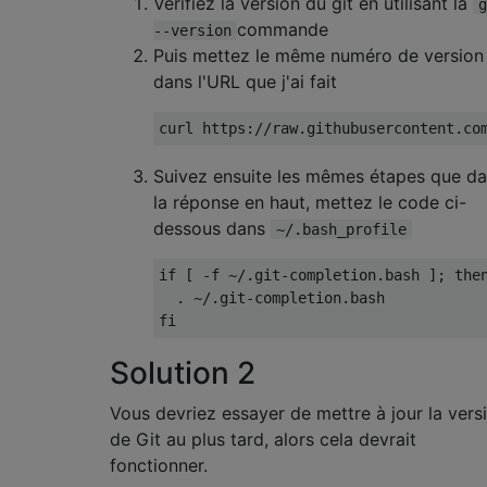
Vérifiez la version du git en utilisant la
g
commande
--version
Puis mettez le même numéro de version
dans l'URL que j'ai fait
curl https
:
//raw.githubusercontent.co
Suivez ensuite les mêmes étapes que d
la réponse en haut, mettez le code ci-
dessous dans
~/.bash_profile
if
[
-
f 
~/.
git
-
completion
.
bash 
];
the
.
~/.
git
-
completion
.
bash
fi
Solution 2
Vous devriez essayer de mettre à jour la vers
de Git au plus tard, alors cela devrait
fonctionner.