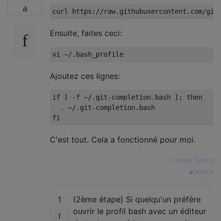
curl https
:
//raw.githubusercontent.com/git
Ensuite, faites ceci:
vi 
~/.
bash_profile
Ajoutez ces lignes:
if
[
-
f 
~/.
git
-
completion
.
bash 
];
then
.
~/.
git
-
completion
.
bash
fi
C'est tout. Cela a fonctionné pour moi.
—
Caique Pereira
source
1
(2ème étape) Si quelqu'un préfère
ouvrir le profil bash avec un éditeur