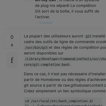
de plug-ins séparé! La complétion
Git sort de la boîte, il vous suffit de
l'activer.
—
SilverWolf
La plupart des utilisateurs auront
installé
0
git
cadre des outils de ligne de commande xcod
et des règles de complétion pou
/usr/bin/git
seront disponibles sur
/Library/Developer/CommandLineTools/usr/sh
.
core/git-completion.bash
Dans ce cas, il n'est pas nécessaire d'installer
partir de Homebrew ou des règles d'achèvem
git source à partir de raw.githubusercontent.
Créez simplement un lien symbolique comme 
cd 
/
usr
/
local
/
etc
/
bash_completion
.
d
/
ln 
-
s 
/
Library
/
Developer
/
CommandLineTools
/