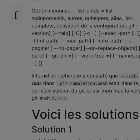
Option inconnue: --list-cmds = list-
mainporcelain, autres, nohelpers, alias, list-
complete, utilisation de la configuration: git [
version] [--help] [-C] [-c =] [--exec -path [=]]
-html-path] [--man-path] [--info-path] [-p | -
paginer | --no-pager] [--no-replace-objects] 
bare] [--git-dir =] [--work-tree =] [--namesp
=] []
Internet et recherché a constaté que
--list-
dans
était dans la
cmds
.git-completion.bash
dernière version du git et sur mon mac la ver
git était
2.17.2
Voici les solutions
Solution 1