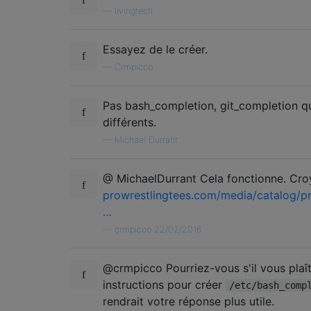
—
livingtech
Essayez de le créer.
—
Crmpicco
Pas bash_completion, git_completion qui
différents.
—
Michael Durrant
@ MichaelDurrant Cela fonctionne. Croy
prowrestlingtees.com/media/catalog/p
…
—
crmpicco 22/02/2016
@crmpicco Pourriez-vous s'il vous plaît
instructions pour créer
/etc/bash_comp
rendrait votre réponse plus utile.