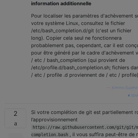
information additionnelle
Pour localiser les paramètres d'achèvement s
votre système Linux, consultez le fichier
/etc/bash_completion.d/git (c'est un fichier
long). Copier cela seul ne fonctionnera
probablement pas, cependant, car il est conç
pour être généré par le cadre d'achèvement v
/ etc / bash_completion (qui provient de
/etc/profile.d/bash_completion.sh; fichiers da
/ etc / profile .d proviennent de / etc / profile)
—
Kimmo Suomi
sou
Si votre complétion de git est partiellement
2
l’approvisionnement
https://raw.githubusercontent.com/git/git/
, il vous suffira peut-être de
completion.bash