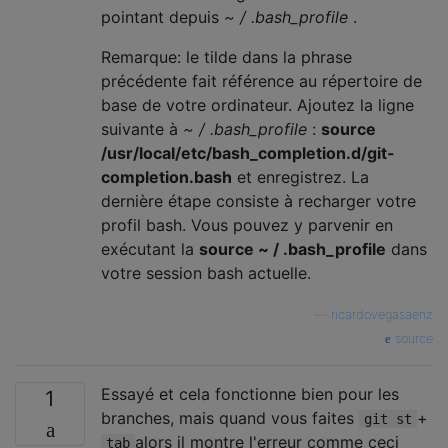
pointant depuis
~ / .bash_profile
.
Remarque: le tilde dans la phrase
précédente fait référence au répertoire de
base de votre ordinateur. Ajoutez la ligne
suivante à
~ / .bash_profile
:
source
/usr/local/etc/bash_completion.d/git-
completion.bash
et enregistrez. La
dernière étape consiste à recharger votre
profil bash. Vous pouvez y parvenir en
exécutant la
source ~ / .bash_profile
dans
votre session bash actuelle.
—
ricardovegasaenz
source
Essayé et cela fonctionne bien pour les
1
branches, mais quand vous faites
+
git st
alors il montre l'erreur comme ceci
tab