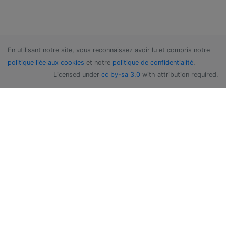
En utilisant notre site, vous reconnaissez avoir lu et compris notre
politique liée aux cookies
et notre
politique de confidentialité
.
Licensed under
cc by-sa 3.0
with attribution required.