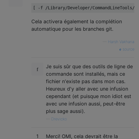
[
-
f 
/
Library
/
Developer
/
CommandLineTools
/
u
Cela activera également la complétion
automatique pour les branches git.
—
Harsh Vakharia
source
Je suis sûr que des outils de ligne de
commande sont installés, mais ce
fichier n'existe pas dans mon cas.
Heureux d'y aller avec une infusion
cependant (et puisque mon idiot est
avec une infusion aussi, peut-être
plus sage aussi).
—
Drevicko
1
Merci! OMI, cela devrait être la