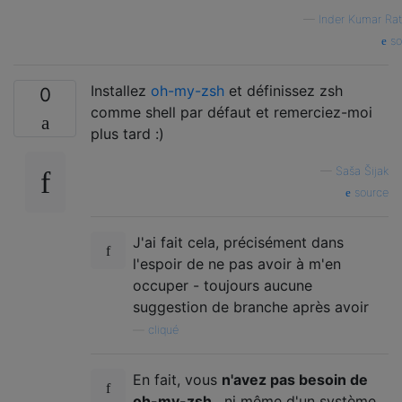
—
Inder Kumar Ra
so
Installez
oh-my-zsh
et définissez zsh
0
comme shell par défaut et remerciez-moi
plus tard :)
—
Saša Šijak
source
J'ai fait cela, précisément dans
l'espoir de ne pas avoir à m'en
occuper - toujours aucune
suggestion de branche après avoir
—
cliqué
En fait, vous
n'avez pas besoin de
oh-my-zsh
, ni même d'un système