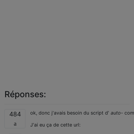
Réponses:
ok, donc j'avais besoin du script d'
auto-
com
484
J'ai eu ça de cette url: