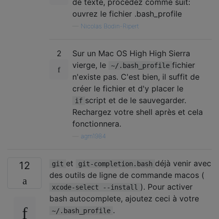
de texte, procédez comme suit:
ouvrez le fichier .bash_profile
—
Nicolas Bodin-Ripert
2
Sur un Mac OS High High Sierra
vierge, le
fichier
~/.bash_profile
n'existe pas. C'est bien, il suffit de
créer le fichier et d'y placer le
script et de le sauvegarder.
if
Rechargez votre shell après et cela
fonctionnera.
—
agm1984
et
déjà venir avec
12
git
git-completion.bash
des outils de ligne de commande macos (
). Pour activer
xcode-select --install
bash autocomplete, ajoutez ceci à votre
.
~/.bash_profile