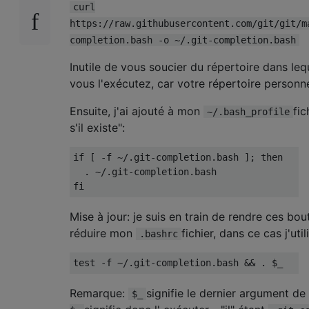
curl
https://raw.githubusercontent.com/git/git/m
completion.bash -o ~/.git-completion.bash
Inutile de vous soucier du répertoire dans le
vous l'exécutez, car votre répertoire personn
Ensuite, j'ai ajouté à mon
fic
~/.bash_profile
s'il existe":
if
[
-
f 
~/.
git
-
completion
.
bash 
];
then
.
~/.
git
-
completion
.
bash
fi
Mise à jour: je suis en train de rendre ces bo
réduire mon
fichier, dans ce cas j'uti
.bashrc
test 
-
f 
~/.
git
-
completion
.
bash 
&&
.
 $_
Remarque:
signifie le dernier argument 
$_