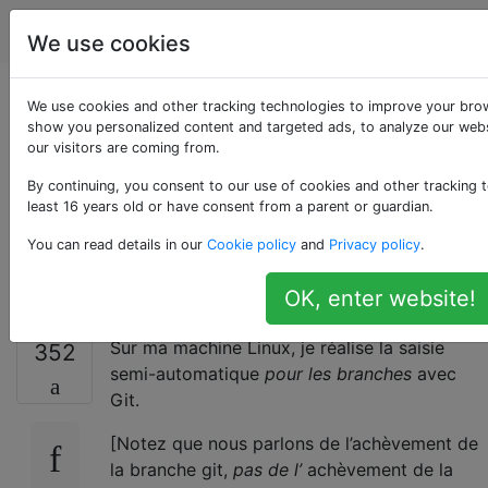
Apple
Étiquettes
Account
We use cookies
git auto-complete
We use cookies and other tracking technologies to improve your brow
show you personalized content and targeted ads, to analyze our webs
our visitors are coming from.
pour * branches * sur
By continuing, you consent to our use of cookies and other tracking t
la ligne de
least 16 years old or have consent from a parent or guardian.
You can read details in our
Cookie policy
and
Privacy policy
.
commande?
OK, enter website!
Sur ma machine Linux, je réalise la saisie
352
semi-automatique
pour les branches
avec
Git.
[Notez que nous parlons de l’achèvement de
la branche git,
pas de l’
achèvement de la