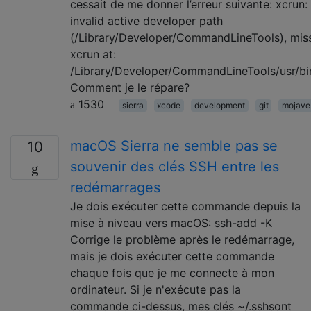
cessait de me donner l’erreur suivante: xcrun: 
invalid active developer path
(/Library/Developer/CommandLineTools), mis
xcrun at:
/Library/Developer/CommandLineTools/usr/bi
Comment je le répare?
1530
sierra
xcode
development
git
mojave
macOS Sierra ne semble pas se
10
souvenir des clés SSH entre les
redémarrages
Je dois exécuter cette commande depuis la
mise à niveau vers macOS: ssh-add -K
Corrige le problème après le redémarrage,
mais je dois exécuter cette commande
chaque fois que je me connecte à mon
ordinateur. Si je n'exécute pas la
commande ci-dessus, mes clés ~/.sshsont