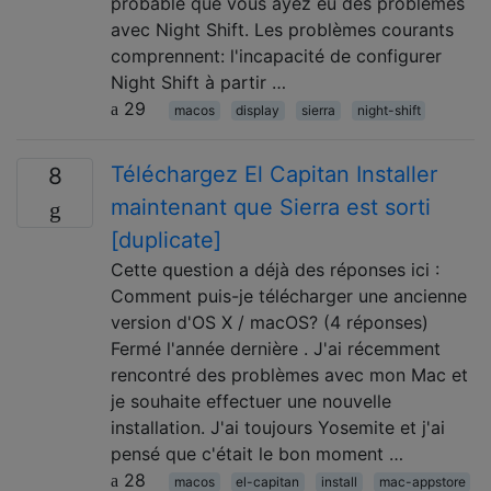
probable que vous ayez eu des problèmes
avec Night Shift. Les problèmes courants
comprennent: l'incapacité de configurer
Night Shift à partir …
29
macos
display
sierra
night-shift
Téléchargez El Capitan Installer
8
maintenant que Sierra est sorti
[duplicate]
Cette question a déjà des réponses ici :
Comment puis-je télécharger une ancienne
version d'OS X / macOS? (4 réponses)
Fermé l'année dernière . J'ai récemment
rencontré des problèmes avec mon Mac et
je souhaite effectuer une nouvelle
installation. J'ai toujours Yosemite et j'ai
pensé que c'était le bon moment …
28
macos
el-capitan
install
mac-appstore