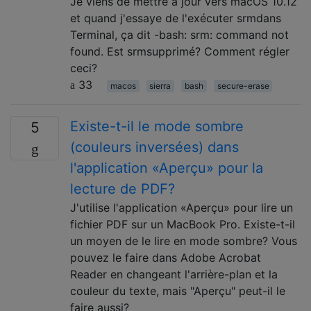
Je viens de mettre à jour vers macOS 10.12
et quand j'essaye de l'exécuter srmdans
Terminal, ça dit -bash: srm: command not
found. Est srmsupprimé? Comment régler
ceci?
33
macos
sierra
bash
secure-erase
Existe-t-il le mode sombre
5
(couleurs inversées) dans
l'application «Aperçu» pour la
lecture de PDF?
J'utilise l'application «Aperçu» pour lire un
fichier PDF sur un MacBook Pro. Existe-t-il
un moyen de le lire en mode sombre? Vous
pouvez le faire dans Adobe Acrobat
Reader en changeant l'arrière-plan et la
couleur du texte, mais "Aperçu" peut-il le
faire aussi?