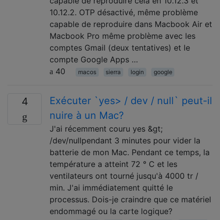
capable de reproduire cela en 10.12.3 et
10.12.2. OTP désactivé, même problème
capable de reproduire dans Macbook Air et
Macbook Pro même problème avec les
comptes Gmail (deux tentatives) et le
compte Google Apps …
40
macos
sierra
login
google
Exécuter `yes> / dev / null` peut-il
4
nuire à un Mac?
J'ai récemment couru yes &gt;
/dev/nullpendant 3 minutes pour vider la
batterie de mon Mac. Pendant ce temps, la
température a atteint 72 ° C et les
ventilateurs ont tourné jusqu'à 4000 tr /
min. J'ai immédiatement quitté le
processus. Dois-je craindre que ce matériel
endommagé ou la carte logique?