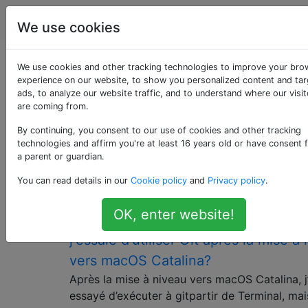
Apple
Étiquettes
Account
We use cookies
Questions marquées
We use cookies and other tracking technologies to improve your bro
experience on our website, to show you personalized content and ta
ads, to analyze our website traffic, and to understand where our visit
«sierra»
are coming from.
By continuing, you consent to our use of cookies and other tracking
macOS 10.12 Sierra est la treizième version majeure
technologies and affirm you're at least 16 years old or have consent 
d'Apple du système d'exploitation macOS / OS X,
a parent or guardian.
annoncée le 13 juin 2016.
You can read details in our
Cookie policy
and
Privacy policy
.
Pourquoi est-ce que je reçois un «c
7
OK, enter website!
de développeur actif invalide» lorsq
j'essaie d'utiliser Git après la mise à
vers macOS Catalina?
Après la mise à niveau vers macOS Catalina, j’
essayé d’exécuter à gitpartir de Terminal, mais