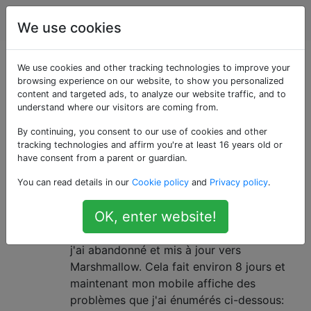
Android
Étiquettes
Account
We use cookies
Questions marquées
We use cookies and other tracking technologies to improve your
browsing experience on our website, to show you personalized
content and targeted ads, to analyze our website traffic, and to
«motorola-moto-g»
understand where our visitors are coming from.
By continuing, you consent to our use of cookies and other
L'écran d'accueil et les boutons
6
tracking technologies and affirm you're at least 16 years old or
des applications récentes ne
have consent from a parent or guardian.
fonctionnent pas
You can read details in our
Cookie policy
and
Privacy policy
.
J'utilise Moto G3 TE. J'étais content de la
OK, enter website!
5ème version mais parce que l'alerte
fréquente pour la 6ème version me tuait,
j'ai abandonné et mis à jour vers
Marshmallow. Cela fait environ 8 jours et
maintenant mon mobile affiche des
problèmes que j'ai énumérés ci-dessous: