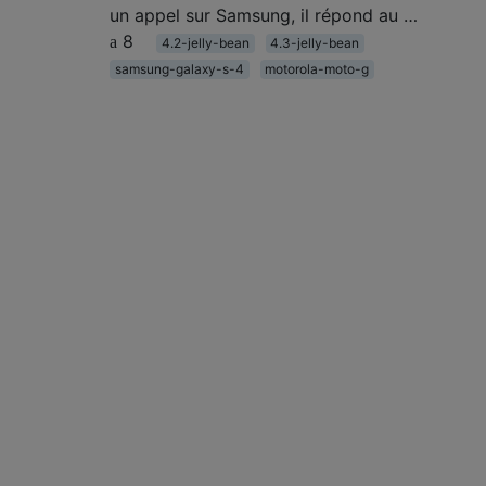
un appel sur Samsung, il répond au …
8
4.2-jelly-bean
4.3-jelly-bean
samsung-galaxy-s-4
motorola-moto-g