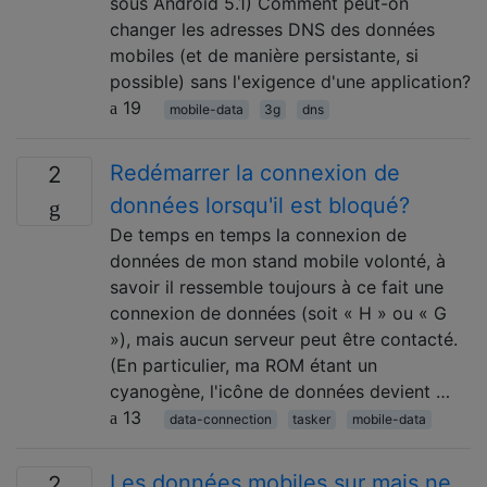
sous Android 5.1) Comment peut-on
changer les adresses DNS des données
mobiles (et de manière persistante, si
possible) sans l'exigence d'une application?
19
mobile-data
3g
dns
Redémarrer la connexion de
2
données lorsqu'il est bloqué?
De temps en temps la connexion de
données de mon stand mobile volonté, à
savoir il ressemble toujours à ce fait une
connexion de données (soit « H » ou « G
»), mais aucun serveur peut être contacté.
(En particulier, ma ROM étant un
cyanogène, l'icône de données devient …
13
data-connection
tasker
mobile-data
Les données mobiles sur mais ne
2