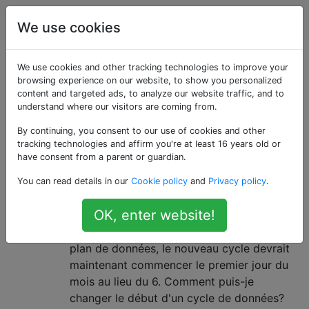
Android
Étiquettes
Account
We use cookies
Questions marquées
We use cookies and other tracking technologies to improve your
browsing experience on our website, to show you personalized
content and targeted ads, to analyze our website traffic, and to
«mobile-data»
understand where our visitors are coming from.
By continuing, you consent to our use of cookies and other
Comment puis-je modifier le cycle
3
tracking technologies and affirm you're at least 16 years old or
d'utilisation des données pour les
have consent from a parent or guardian.
données mobiles?
You can read details in our
Cookie policy
and
Privacy policy
.
Le cycle de données mobiles ( Paramètres
OK, enter website!
-&gt; Utilisation des données ) semble
assez arbitraire. Depuis que j'ai changé de
plan de données, le nouveau cycle devrait
maintenant commencer le premier jour du
mois au lieu du 6. Comment puis-je
changer le début d'un cycle de données?