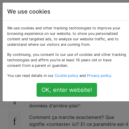
Android
Étiquettes
Account
We use cookies
Comment fonctionne
We use cookies and other tracking technologies to improve your
browsing experience on our website, to show you personalized
content and targeted ads, to analyze our website traffic, and to
«Restreindre les
understand where our visitors are coming from.
données d'arrière-
By continuing, you consent to our use of cookies and other tracking
technologies and affirm you're at least 16 years old or have
consent from a parent or guardian.
plan»?
You can read details in our
Cookie policy
and
Privacy policy
.
OK, enter website!
Dans "Paramètres" -> "Utilisation des
25
données", il y a une case "Restreindre les
données d'arrière-plan".
Comment ça marche exactement? Que
signifie «contexte» ici? Et ce paramètre est-il