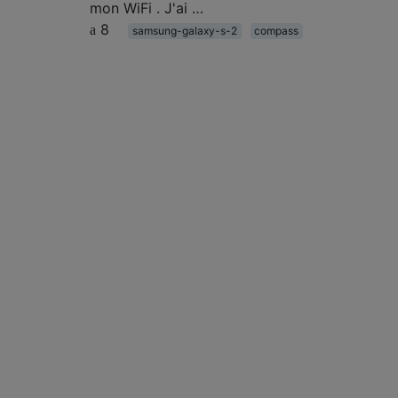
mon WiFi . J'ai …
8
samsung-galaxy-s-2
compass