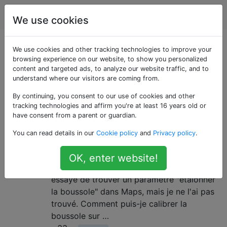
Android
Étiquettes
Account
We use cookies
Questions marquées
We use cookies and other tracking technologies to improve your
browsing experience on our website, to show you personalized
content and targeted ads, to analyze our website traffic, and to
«compass»
understand where our visitors are coming from.
By continuing, you consent to our use of cookies and other
Comment puis-je calibrer la
4
tracking technologies and affirm you're at least 16 years old or
boussole sur mon téléphone?
have consent from a parent or guardian.
Google Maps me demande parfois de
You can read details in our
Cookie policy
and
Privacy policy
.
calibrer ma boussole. La dernière fois, je
me suis empressé de le faire et maintenant,
OK, enter website!
la boussole semble un peu éteinte. J'ai
essayé de trouver un paramètre "étalonner
la boussole" dans Maps, mais je ne l'ai pas
trouvé. Comment puis-je calibrer la
boussole sur …