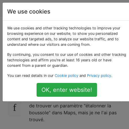
Android
Étiquettes
Account
We use cookies
Comment puis-je
We use cookies and other tracking technologies to improve your
browsing experience on our website, to show you personalized
content and targeted ads, to analyze our website traffic, and to
calibrer la boussole
understand where our visitors are coming from.
sur mon téléphone?
By continuing, you consent to our use of cookies and other tracking
technologies and affirm you're at least 16 years old or have
consent from a parent or guardian.
You can read details in our
Cookie policy
and
Privacy policy
.
Google Maps me demande parfois de
33
calibrer ma boussole. La dernière fois, je me
OK, enter website!
suis empressé de le faire et maintenant, la
boussole semble un peu éteinte. J'ai essayé
de trouver un paramètre "étalonner la
boussole" dans Maps, mais je ne l'ai pas
trouvé.