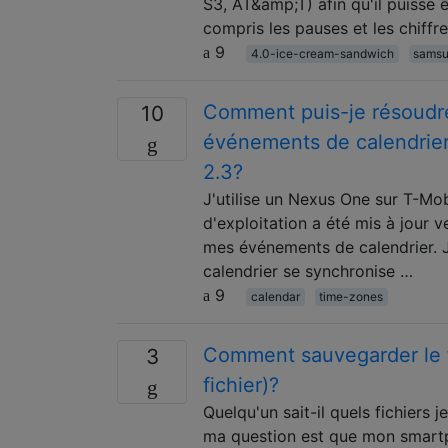
S3, AT&amp;T) afin qu'il puisse 
compris les pauses et les chiffr
9
4.0-ice-cream-sandwich
samsu
Comment puis-je résoudre
10
événements de calendrier 
2.3?
J'utilise un Nexus One sur T-Mo
d'exploitation a été mis à jour 
mes événements de calendrier. J
calendrier se synchronise …
9
calendar
time-zones
Comment sauvegarder le fic
3
fichier)?
Quelqu'un sait-il quels fichiers
ma question est que mon smartp