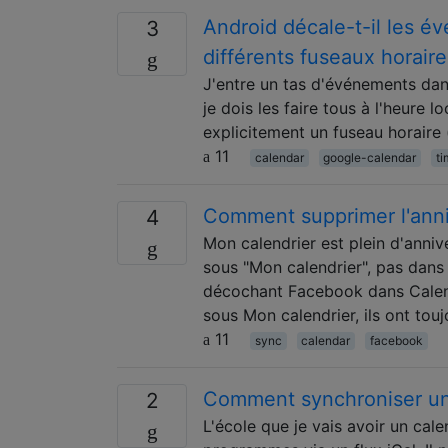
Android décale-t-il les 
3
différents fuseaux horair
J'entre un tas d'événements dan
je dois les faire tous à l'heure l
explicitement un fuseau horaire 
11
calendar
google-calendar
t
Comment supprimer l'anni
4
Mon calendrier est plein d'anniv
sous "Mon calendrier", pas dans
décochant Facebook dans Calendr
sous Mon calendrier, ils ont tou
11
sync
calendar
facebook
Comment synchroniser un 
2
L'école que je vais avoir un cal