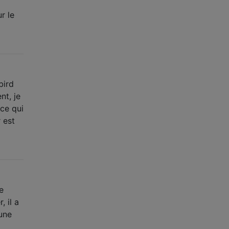
r le
bird
nt, je
ce qui
 est
e
, il a
 une