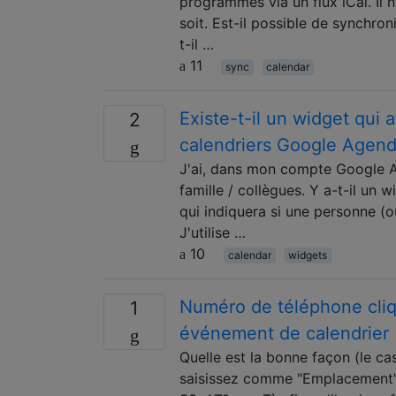
programmes via un flux iCal. Il 
soit. Est-il possible de synchro
t-il …
11
sync
calendar
Existe-t-il un widget qui a
2
calendriers Google Agen
J'ai, dans mon compte Google Ag
famille / collègues. Y a-t-il un
qui indiquera si une personne (
J'utilise …
10
calendar
widgets
Numéro de téléphone cliq
1
événement de calendrier
Quelle est la bonne façon (le c
saisissez comme "Emplacement" 