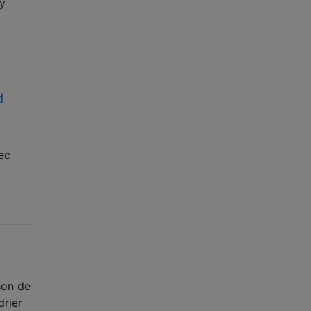
 y
d
vec
son de
rier