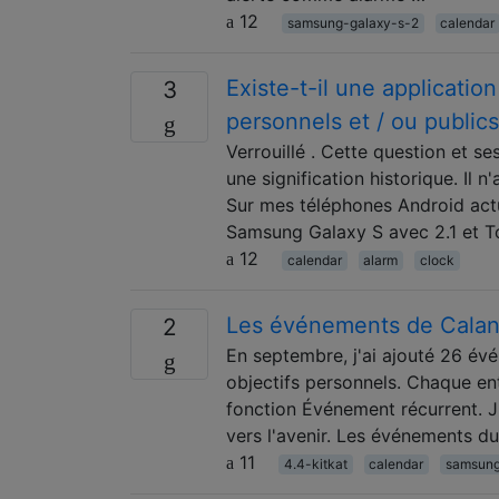
12
samsung-galaxy-s-2
calendar
Existe-t-il une applicatio
3
personnels et / ou public
Verrouillé . Cette question et se
une signification historique. Il
Sur mes téléphones Android actu
Samsung Galaxy S avec 2.1 et T
12
calendar
alarm
clock
Les événements de Calan
2
En septembre, j'ai ajouté 26 év
objectifs personnels. Chaque ent
fonction Événement récurrent. J
vers l'avenir. Les événements 
11
4.4-kitkat
calendar
samsung