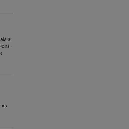
ais a
ions.
et
ours