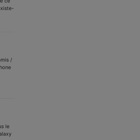
ue ce
xiste-
amis /
phone
s le
alaxy