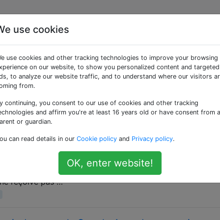
We use cookies
ées «calendar»
e use cookies and other tracking technologies to improve your browsing
xperience on our website, to show you personalized content and targeted
nt l'application Calendrier Android intégrée ainsi que les 
ds, to analyze our website traffic, and to understand where our visitors a
lus spécifique comme par exemple "google-calendar" ou "jorte
oming from.
y continuing, you consent to our use of cookies and other tracking
echnologies and affirm you're at least 16 years old or have consent from 
sactiver l'application de calendrier par défaut 
arent or guardian.
ou can read details in our
Cookie policy
and
Privacy policy
.
n Google Agenda standard (disponible dans le Play Store) afi
t, Samsung inclut une version modifiée du calendrier sur l
OK, enter website!
 Galaxy, il était possible de désactiver la version Samsun
 ne reçoive pas …
4