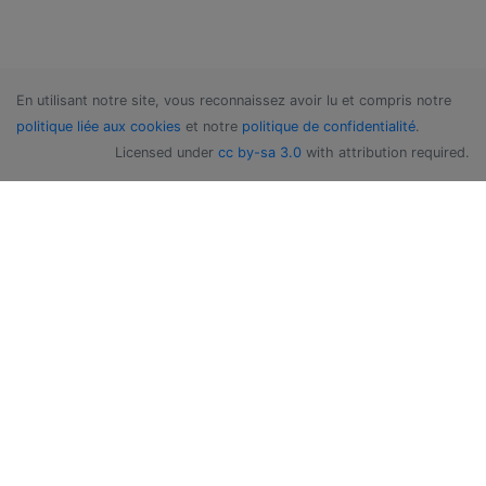
En utilisant notre site, vous reconnaissez avoir lu et compris notre
politique liée aux cookies
et notre
politique de confidentialité
.
Licensed under
cc by-sa 3.0
with attribution required.