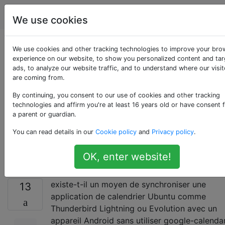
Android
Étiquettes
Account
We use cookies
Comment
We use cookies and other tracking technologies to improve your bro
experience on our website, to show you personalized content and ta
ads, to analyze our website traffic, and to understand where our visit
synchroniser le
are coming from.
calendrier avec
By continuing, you consent to our use of cookies and other tracking
technologies and affirm you're at least 16 years old or have consent 
a parent or guardian.
Android sans
You can read details in our
Cookie policy
and
Privacy policy
.
Google?
OK, enter website!
existe-t-il un moyen de synchroniser une
13
application de calendrier Ubuntu comme
Thunderbird Lightning ou Evolution avec un
appareil Android sans utiliser google-calenda