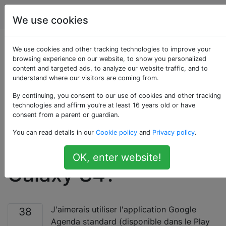
Android
Étiquettes
Account
We use cookies
Existe-t-il un moyen
We use cookies and other tracking technologies to improve your
browsing experience on our website, to show you personalized
content and targeted ads, to analyze our website traffic, and to
de désactiver
understand where our visitors are coming from.
l'application de
By continuing, you consent to our use of cookies and other tracking
technologies and affirm you're at least 16 years old or have
consent from a parent or guardian.
calendrier par défaut
You can read details in our
Cookie policy
and
Privacy policy
.
sur un Samsung
OK, enter website!
Galaxy S4?
J'aimerais utiliser l'application Google
38
Agenda standard (disponible dans le Play