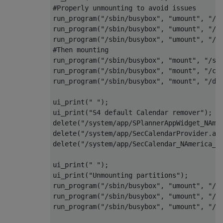
#Properly unmounting to avoid issues

run_program("/sbin/busybox", "umount", "/sy
run_program("/sbin/busybox", "umount", "/ca
run_program("/sbin/busybox", "umount", "/da
#Then mounting

run_program("/sbin/busybox", "mount", "/sys
run_program("/sbin/busybox", "mount", "/cac
run_program("/sbin/busybox", "mount", "/dat
ui_print(" ");

ui_print("S4 default Calendar remover");

delete("/system/app/SPlannerAppWidget_NAmer
delete("/system/app/SecCalendarProvider.apk
delete("/system/app/SecCalendar_NAmerica_SP
ui_print(" ");

ui_print("Unmounting partitions");

run_program("/sbin/busybox", "umount", "/sy
run_program("/sbin/busybox", "umount", "/ca
run_program("/sbin/busybox", "umount", "/da