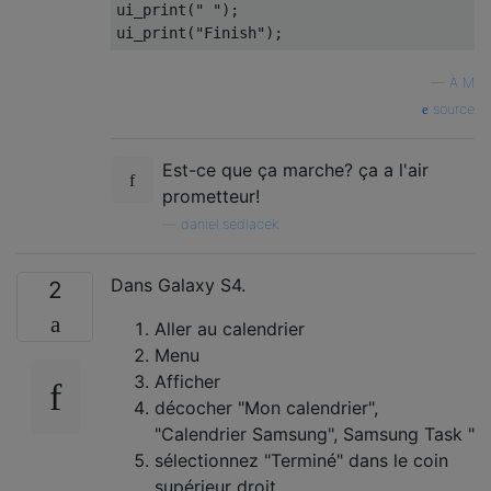
ui_print(" ");

—
À M
source
Est-ce que ça marche? ça a l'air
prometteur!
—
daniel.sedlacek
Dans Galaxy S4.
2
Aller au calendrier
Menu
Afficher
décocher "Mon calendrier",
"Calendrier Samsung", Samsung Task "
sélectionnez "Terminé" dans le coin
supérieur droit