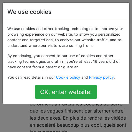
impression
Étiquettes
We use cookies
Account
en 3D
We use cookies and other tracking technologies to improve your
Questions marquées
browsing experience on our website, to show you personalized
content and targeted ads, to analyze our website traffic, and to
understand where our visitors are coming from.
«infill»
By continuing, you consent to our use of cookies and other
tracking technologies and affirm you're at least 16 years old or
Quels sont les avantages du
4
have consent from a parent or guardian.
remplissage gyroïde?
You can read details in our
Cookie policy
and
Privacy policy
.
J'ai vu récemment quelques vidéos en
accéléré qui utilisent un remplissage
OK, enter website!
gyroïde: des lignes ondulées, qui se
déforment à travers les couches de sorte
que les vagues finissent par alterner entre
les deux axes. En plus de rendre les vidéos
en accéléré beaucoup plus cool, quels sont