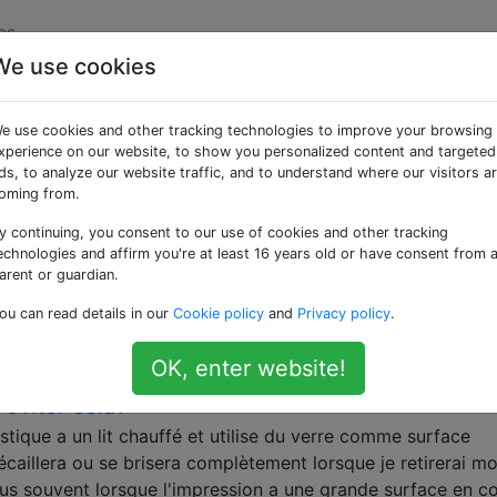
es
We use cookies
ées «hbp»
e use cookies and other tracking technologies to improve your browsing
xperience on our website, to show you personalized content and targeted
rre ou aluminium?
ds, to analyze our website traffic, and to understand where our visitors a
oming from.
acile à nettoyer, facile à travailler. L'aluminium permet l'aj
du lit avec un capteur inductif et distribue la chaleur un p
y continuing, you consent to our use of cookies and other tracking
 imprimez principalement de l'ABS et du PLA, lequel est le
echnologies and affirm you're at least 16 years old or have consent from 
arent or guardian.
ou can read details in our
Cookie policy
and
Privacy policy
.
OK, enter website!
rre chauffant continue de s'écailler et de se
 éviter cela?
que a un lit chauffé et utilise du verre comme surface
'écaillera ou se brisera complètement lorsque je retirerai m
lus souvent lorsque l'impression a une grande surface en c