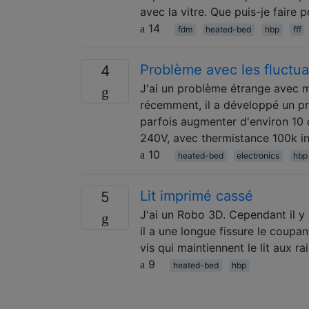
avec la vitre. Que puis-je faire
14
fdm
heated-bed
hbp
fff
Problème avec les fluctua
4
J'ai un problème étrange avec m
récemment, il a développé un pr
parfois augmenter d'environ 10 
240V, avec thermistance 100k i
10
heated-bed
electronics
hbp
Lit imprimé cassé
5
J'ai un Robo 3D. Cependant il y 
il a une longue fissure le coupan
vis qui maintiennent le lit aux ra
9
heated-bed
hbp