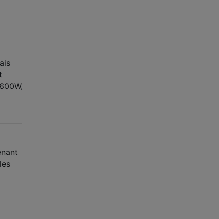
ais
t
 600W,
enant
les