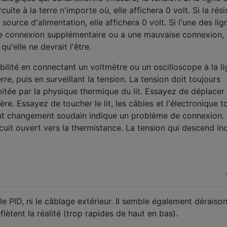
uite à la terre n'importe où, elle affichera 0 volt. Si la rés
ource d'alimentation, elle affichera 0 volt. Si l'une des lig
de connexion supplémentaire ou a une mauvaise connexion, 
u'elle ne devrait l'être.
bilité en connectant un voltmètre ou un oscilloscope à la l
re, puis en surveillant la tension. La tension doit toujours
tée par la physique thermique du lit. Essayez de déplacer l
nière. Essayez de toucher le lit, les câbles et l'électronique t
t changement soudain indique un problème de connexion.
cuit ouvert vers la thermistance. La tension qui descend in
le PID, ni le câblage extérieur. Il semble également déraiso
lètent la réalité (trop rapides de haut en bas).