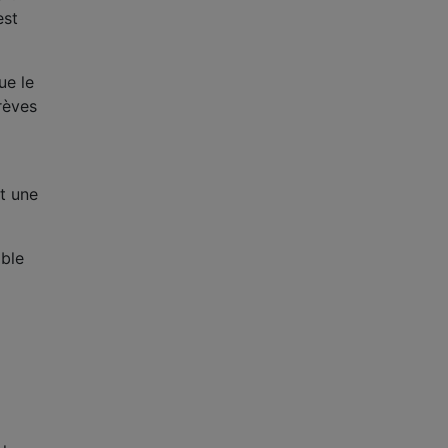
est
ue le
rèves
et une
able