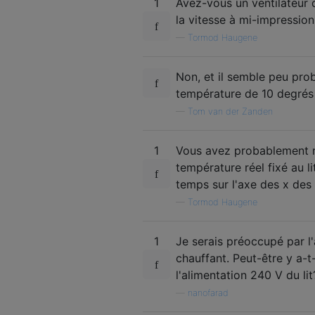
1
Avez-vous un ventilateur d
la vitesse à mi-impression 
—
Tormod Haugene
Non, et il semble peu prob
température de 10 degrés
—
Tom van der Zanden
1
Vous avez probablement ra
température réel fixé au li
temps sur l'axe des x des
—
Tormod Haugene
1
Je serais préoccupé par l'
chauffant. Peut-être y a-t-
l'alimentation 240 V du lit
—
nanofarad