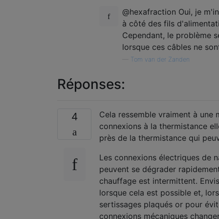
@hexafraction Oui, je m'in
à côté des fils d'alimenta
Cependant, le problème se 
lorsque ces câbles ne sont
—
Tom van der Zanden
Réponses:
Cela ressemble vraiment à une m
4
connexions à la thermistance el
près de la thermistance qui peuve
Les connexions électriques de na
peuvent se dégrader rapidement 
chauffage est intermittent. Env
lorsque cela est possible et, lor
sertissages plaqués or pour évi
connexions mécaniques changero