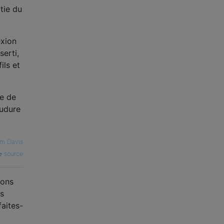
tie du
exion
serti,
ils et
ce de
oudure
m Davis
source
ions
es
faites-