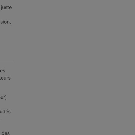
 juste
sion,
Les
teurs
eur)
oudés
s
 des