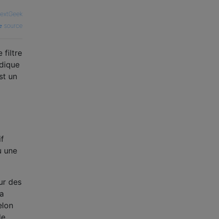
extGeek
source
filtre
ndique
st un
if
u une
sur des
la
elon
de