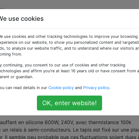
es
We use cookies
s fluctuations de
e use cookies and other tracking technologies to improve your browsing
nges du lit chauffé
xperience on our website, to show you personalized content and targeted
ds, to analyze our website traffic, and to understand where our visitors a
oming from.
y continuing, you consent to our use of cookies and other tracking
on lit chauffant. Cela fonctionne bien depuis longtemps, m
echnologies and affirm you're at least 16 years old or have consent from 
oblème où la température signalée par la thermistance peu
arent or guardian.
degrés.
ou can read details in our
Cookie policy
and
Privacy policy
.
OK, enter website!
hauffant en silicone 600W, 240V, avec thermistance 100k
un relais à semi-conducteurs. Le tapis est fixé sur une pl
. Il semble peu probable que ces fluctuations soient dues 