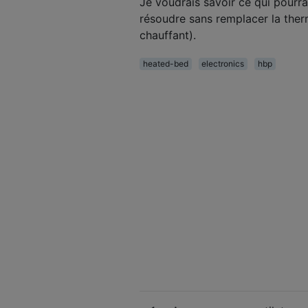
Je voudrais savoir ce qui pourrai
résoudre sans remplacer la thermi
chauffant).
heated-bed
electronics
hbp