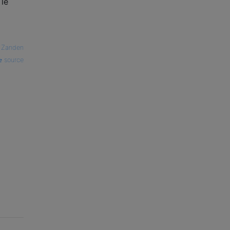
 le
 Zanden
source