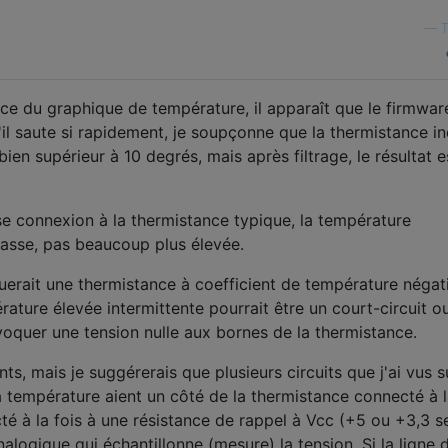
—
T
e du graphique de température, il apparaît que le firmware 
'il saute si rapidement, je soupçonne que la thermistance i
n supérieur à 10 degrés, mais après filtrage, le résultat e
se connexion à la thermistance typique, la température
asse, pas beaucoup plus élevée.
uerait une thermistance à coefficient de température négat
ature élevée intermittente pourrait être un court-circuit o
voquer une tension nulle aux bornes de la thermistance.
nts, mais je suggérerais que plusieurs circuits que j'ai vus 
 température aient un côté de la thermistance connecté à 
té à la fois à une résistance de rappel à Vcc (+5 ou +3,3 s
nalogique qui échantillonne (mesure) la tension. Si la ligne 