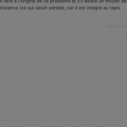
t être à l'origine de ce problème et s'il existe un moyen de
stance (ce qui serait pénible, car il est intégré au tapis
—
Tom van der