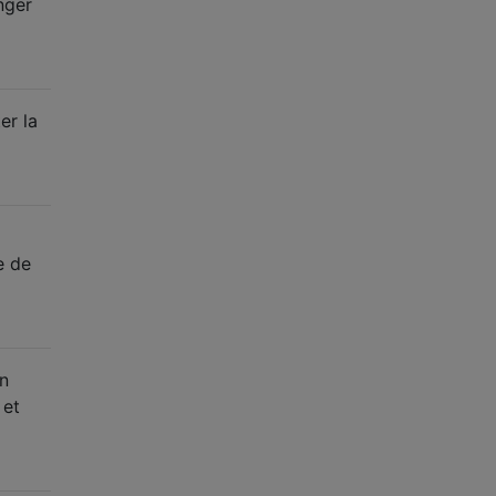
nger
er la
e de
in
 et