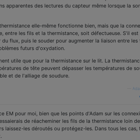
ns apparentes des lectures du capteur même lorsque la sor
 thermistance elle-même fonctionne bien, mais que la conn
 entre les fils et la thermistance, soit défectueuse. S'il est 
u flux, puis le souder pour augmenter la liaison entre les f
roblèmes futurs d'oxydation.
ent utile que pour la thermistance sur le lit. La thermistan
empératures de tête peuvent dépasser les températures de s
le et de l'alliage de soudure.
—
Ada
ce EM pour moi, bien que les points d'Adam sur les connex
essaierais de réacheminer les fils de la thermistance loin d
lors laissez-les déroutés ou protégez-les. Dans tous les cas, 
.