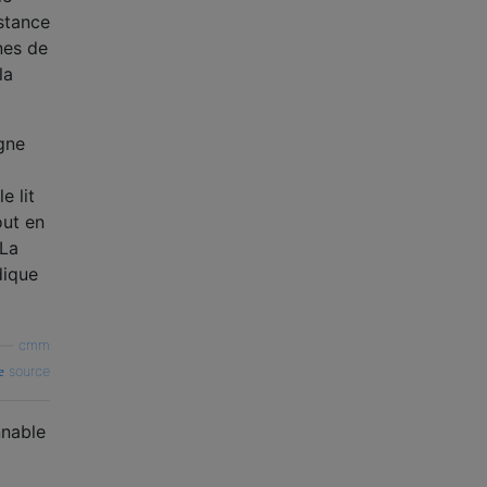
istance
nes de
la
igne
e lit
out en
 La
dique
—
cmm
source
nnable