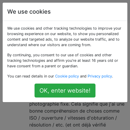
Production
Étiquettes
We use cookies
Account
vidéo
We use cookies and other tracking technologies to improve your
Questions marquées
browsing experience on our website, to show you personalized
content and targeted ads, to analyze our website traffic, and to
understand where our visitors are coming from.
«production»
By continuing, you consent to our use of cookies and other
tracking technologies and affirm you're at least 16 years old or
Bonnes ressources
3
have consent from a parent or guardian.
d'apprentissage pour les aspects
You can read details in our
Cookie policy
and
Privacy policy
.
«non techniques» du cinéma
Je suis un nouveau venu dans la production
OK, enter website!
vidéo mais j'ai une formation en
photographie fixe. Cela signifie que j'ai une
bonne compréhension de choses comme
ISO / ouverture / vitesses d'obturation /
résolution / etc. (et ont déjà vérifié