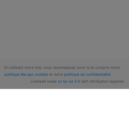
En utilisant notre site, vous reconnaissez avoir lu et compris notre
politique liée aux cookies
et notre
politique de confidentialité
.
Licensed under
cc by-sa 3.0
with attribution required.