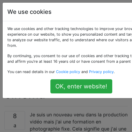
Production
Étiquettes
We use cookies
Account
vidéo
We use cookies and other tracking technologies to improve your bro
Bonnes ressources
experience on our website, to show you personalized content and tar
to analyze our website traffic, and to understand where our visitors 
from.
d'apprentissage pour
By continuing, you consent to our use of cookies and other tracking 
les aspects «non
and affirm you're at least 16 years old or have consent from a parent
You can read details in our
Cookie policy
and
Privacy policy
.
techniques» du
OK, enter website!
cinéma
Je suis un nouveau venu dans la production
8
vidéo mais j'ai une formation en
photographie fixe. Cela signifie que j'ai une