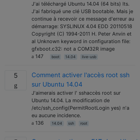
J'ai téléchargé Ubuntu 14.04 (64 bits) lts.
J'ai fabriqué une clé USB bootable. Mais je
continue à recevoir ce message d'erreur au
démarrage: SYSLINUX 4.04 EDD 20110518
Copyright (C) 1994-2011 H. Peter Anvin et
al Unknown keyword in configuration file:
gfxboot.c32: not a COM32R image
147
boot
14.04
live-usb
Comment activer l'accès root ssh
5
sur Ubuntu 14.04
J'aimerais activer l' sshaccès root sur
Ubuntu 14.04. La modification de
/etc/ssh_config(PermitRootLogin yes) n'a
eu aucune incidence.
136
14.04
ssh
root