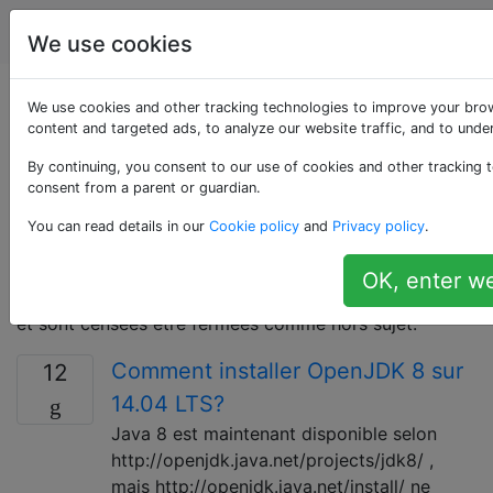
Ubuntu
Étiquettes
Account
We use cookies
Questions marquées
We use cookies and other tracking technologies to improve your bro
content and targeted ads, to analyze our website traffic, and to und
«14.04»
By continuing, you consent to our use of cookies and other tracking t
consent from a parent or guardian.
Cinquième version LTS (Long Term Support) d'Ubuntu,
You can read details in our
Cookie policy
and
Privacy policy
.
nommée "Trusty Tahr". Sorti le 17 avril 2014 et a atteint
sa fin de vie (EOL) en avril 2019. Les questions
OK, enter we
spécifiques au 14.04 ne sont plus prises en charge ici
et sont censées être fermées comme hors sujet.
Comment installer OpenJDK 8 sur
12
14.04 LTS?
Java 8 est maintenant disponible selon
http://openjdk.java.net/projects/jdk8/ ,
mais http://openjdk.java.net/install/ ne