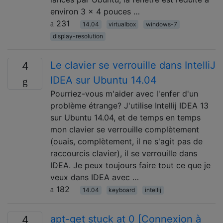
environ 3 x 4 pouces …
231
14.04
virtualbox
windows-7
display-resolution
Le clavier se verrouille dans IntelliJ
4
IDEA sur Ubuntu 14.04
Pourriez-vous m'aider avec l'enfer d'un
problème étrange? J'utilise Intellij IDEA 13
sur Ubuntu 14.04, et de temps en temps
mon clavier se verrouille complètement
(ouais, complètement, il ne s'agit pas de
raccourcis clavier), il se verrouille dans
IDEA. Je peux toujours faire tout ce que je
veux dans IDEA avec …
182
14.04
keyboard
intellij
apt-get stuck at 0 [Connexion à
4