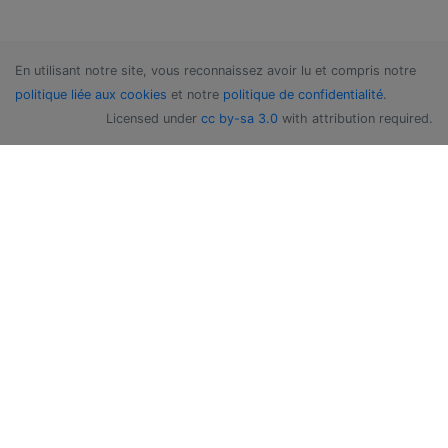
En utilisant notre site, vous reconnaissez avoir lu et compris notre
politique liée aux cookies
et notre
politique de confidentialité
.
Licensed under
cc by-sa 3.0
with attribution required.