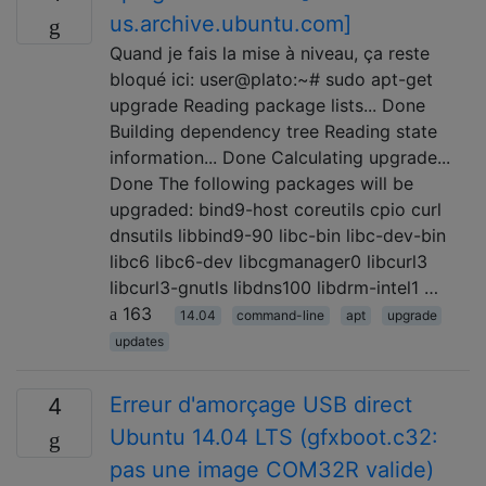
us.archive.ubuntu.com]
Quand je fais la mise à niveau, ça reste
bloqué ici: user@plato:~# sudo apt-get
upgrade Reading package lists... Done
Building dependency tree Reading state
information... Done Calculating upgrade...
Done The following packages will be
upgraded: bind9-host coreutils cpio curl
dnsutils libbind9-90 libc-bin libc-dev-bin
libc6 libc6-dev libcgmanager0 libcurl3
libcurl3-gnutls libdns100 libdrm-intel1 …
163
14.04
command-line
apt
upgrade
updates
Erreur d'amorçage USB direct
4
Ubuntu 14.04 LTS (gfxboot.c32:
pas une image COM32R valide)