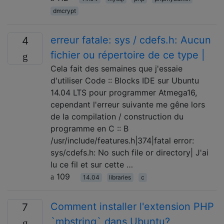
dmcrypt
erreur fatale: sys / cdefs.h: Aucun
4
fichier ou répertoire de ce type |
Cela fait des semaines que j'essaie
d'utiliser Code :: Blocks IDE sur Ubuntu
14.04 LTS pour programmer Atmega16,
cependant l'erreur suivante me gêne lors
de la compilation / construction du
programme en C :: B
/usr/include/features.h|374|fatal error:
sys/cdefs.h: No such file or directory| J'ai
lu ce fil et sur cette …
109
14.04
libraries
c
Comment installer l'extension PHP
7
`mbstring` dans Ubuntu?