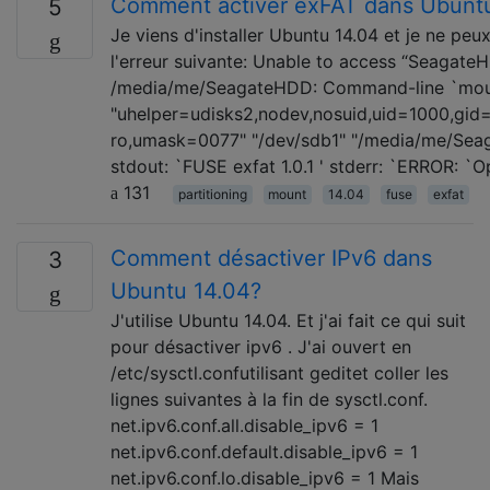
Comment activer exFAT dans Ubunt
5
Je viens d'installer Ubuntu 14.04 et je ne pe
l'erreur suivante: Unable to access “Seagate
/media/me/SeagateHDD: Command-line `mount
"uhelper=udisks2,nodev,nosuid,uid=1000,gid
ro,umask=0077" "/dev/sdb1" "/media/me/Seaga
stdout: `FUSE exfat 1.0.1 ' stderr: `ERROR: `
131
partitioning
mount
14.04
fuse
exfat
Comment désactiver IPv6 dans
3
Ubuntu 14.04?
J'utilise Ubuntu 14.04. Et j'ai fait ce qui suit
pour désactiver ipv6 . J'ai ouvert en
/etc/sysctl.confutilisant geditet coller les
lignes suivantes à la fin de sysctl.conf.
net.ipv6.conf.all.disable_ipv6 = 1
net.ipv6.conf.default.disable_ipv6 = 1
net.ipv6.conf.lo.disable_ipv6 = 1 Mais