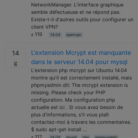
NetworkManager. L'interface graphique
semble défectueuse et ne répond pas.
Existe-t-il d'autres outils pour configurer un
client VPN?
119
14.04
openvpn
L'extension Mcrypt est manquante
14
dans le serveur 14.04 pour mysql
L'extension php mcrypt sur Ubuntu 14.04
montre qu'il est correctement installé, mais
phpmyadmin dit: The mcrypt extension is
missing. Please check your PHP
configuration. Ma configuration php
actuelle est ici . Si vous avez besoin de
plus d'informations, s'il vous plaît
contactez-moi à travers les commentaires.
$ sudo apt-get install …
112
14.04
mysql
php
phpmyadmin