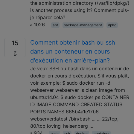
the administration directory (/var/lib/dpkg/)
is another process using it? Comment puis-
je réparer cela?
1026
apt
package-management
dpkg
Comment obtenir bash ou ssh
15
dans un conteneur en cours
d'exécution en arrière-plan?
Je veux SSH ou bash dans un conteneur de
docker en cours d'exécution. S'il vous plaît,
voir exemple: $ sudo docker run -d
webserver webserver is clean image from
ubuntu:14.04 $ sudo docker ps CONTAINER
ID IMAGE COMMAND CREATED STATUS
PORTS NAMES 665b4a1e17b6
webserver:latest /bin/bash ... ... 22/tcp,
80/tcp loving_heisenberg …
934
bash
ssh
docker
container