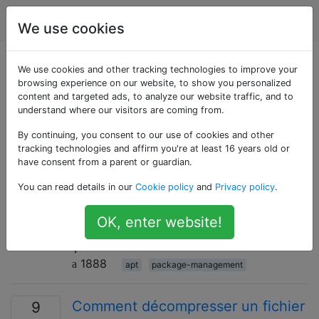
Ubuntu
Étiquettes
Account
We use cookies
Ubuntu
We use cookies and other tracking technologies to improve your
browsing experience on our website, to show you personalized
content and targeted ads, to analyze our website traffic, and to
Q & A pour les utilisateurs et les développeurs Ubuntu
understand where our visitors are coming from.
Comment lister tous les paquets
24
By continuing, you consent to our use of cookies and other
tracking technologies and affirm you're at least 16 years old or
installés
have consent from a parent or guardian.
J'aimerais afficher la liste de tous les
You can read details in our
Cookie policy
and
Privacy policy
.
packages installés dans un fichier texte afin
de pouvoir l'examiner et l'installer en bloc
OK, enter website!
sur un autre système. Comment je ferais
ça?
1888
apt
package-management
Comment décompresser un fichier
9