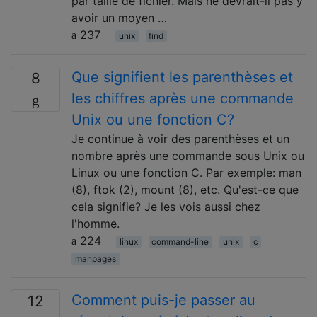
par taille de fichier. Mais ne devrait-il pas y
avoir un moyen …
237
unix
find
Que signifient les parenthèses et
8
les chiffres après une commande
Unix ou une fonction C?
Je continue à voir des parenthèses et un
nombre après une commande sous Unix ou
Linux ou une fonction C. Par exemple: man
(8), ftok (2), mount (8), etc. Qu'est-ce que
cela signifie? Je les vois aussi chez
l'homme.
224
linux
command-line
unix
c
manpages
Comment puis-je passer au
12