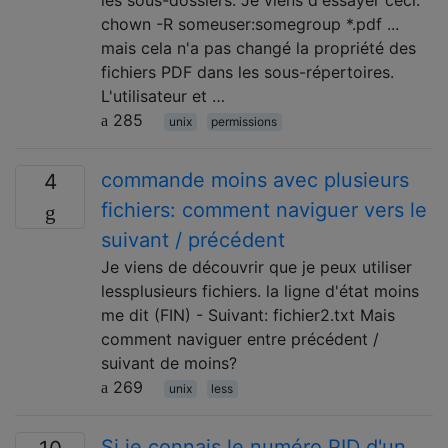
les sous-dossiers. Je viens d'essayer ceci:
chown -R someuser:somegroup *.pdf ...
mais cela n'a pas changé la propriété des
fichiers PDF dans les sous-répertoires.
L'utilisateur et …
285
unix
permissions
commande moins avec plusieurs
4
fichiers: comment naviguer vers le
suivant / précédent
Je viens de découvrir que je peux utiliser
lessplusieurs fichiers. la ligne d'état moins
me dit (FIN) - Suivant: fichier2.txt Mais
comment naviguer entre précédent /
suivant de moins?
269
unix
less
Si je connais le numéro PID d'un