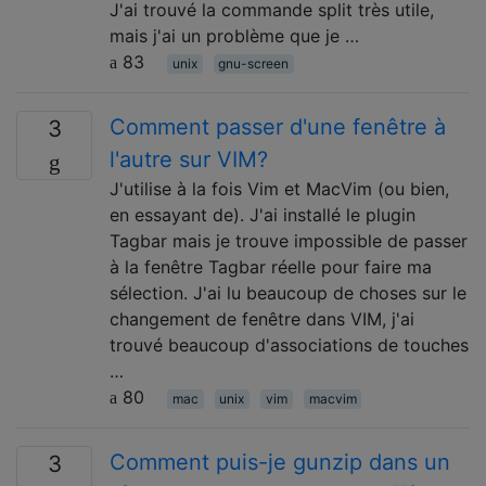
J'ai trouvé la commande split très utile,
mais j'ai un problème que je …
83
unix
gnu-screen
Comment passer d'une fenêtre à
3
l'autre sur VIM?
J'utilise à la fois Vim et MacVim (ou bien,
en essayant de). J'ai installé le plugin
Tagbar mais je trouve impossible de passer
à la fenêtre Tagbar réelle pour faire ma
sélection. J'ai lu beaucoup de choses sur le
changement de fenêtre dans VIM, j'ai
trouvé beaucoup d'associations de touches
…
80
mac
unix
vim
macvim
Comment puis-je gunzip dans un
3