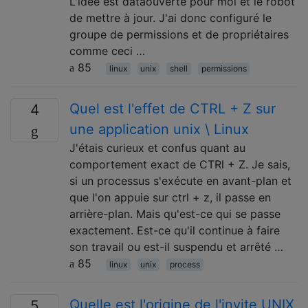
L'idée est dataouverte pour moi et le robot
de mettre à jour. J'ai donc configuré le
groupe de permissions et de propriétaires
comme ceci …
85
linux
unix
shell
permissions
Quel est l'effet de CTRL + Z sur
4
une application unix \ Linux
J'étais curieux et confus quant au
comportement exact de CTRl + Z. Je sais,
si un processus s'exécute en avant-plan et
que l'on appuie sur ctrl + z, il passe en
arrière-plan. Mais qu'est-ce qui se passe
exactement. Est-ce qu'il continue à faire
son travail ou est-il suspendu et arrêté …
85
linux
unix
process
Quelle est l'origine de l'invite UNIX
5