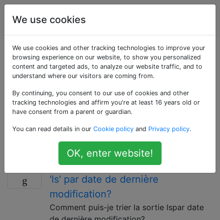
Utilisateurs
Étiquettes
We use cookies
Account
d'ordinateur
We use cookies and other tracking technologies to improve your
Questions marquées
browsing experience on our website, to show you personalized
content and targeted ads, to analyze our website traffic, and to
understand where our visitors are coming from.
«unix»
By continuing, you consent to our use of cookies and other
tracking technologies and affirm you're at least 16 years old or
Unix est un système d'exploitation informatique
have consent from a parent or guardian.
multitâche et multi-utilisateurs développé à l'origine en
You can read details in our
Cookie policy
and
Privacy policy
.
1969 par un groupe d'employés d'AT & T chez Bell
Labs.
OK, enter website!
Comment puis-je trier la sortie de
9
'ls' par date de dernière
modification?
Comment puis-je trier la sortie lspar date
de dernière modification?