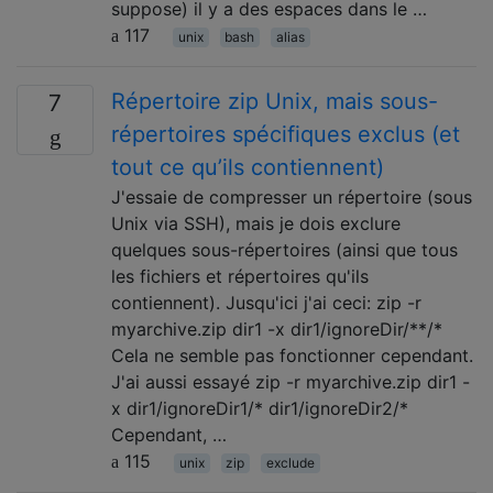
suppose) il y a des espaces dans le …
117
unix
bash
alias
Répertoire zip Unix, mais sous-
7
répertoires spécifiques exclus (et
tout ce qu’ils contiennent)
J'essaie de compresser un répertoire (sous
Unix via SSH), mais je dois exclure
quelques sous-répertoires (ainsi que tous
les fichiers et répertoires qu'ils
contiennent). Jusqu'ici j'ai ceci: zip -r
myarchive.zip dir1 -x dir1/ignoreDir/**/*
Cela ne semble pas fonctionner cependant.
J'ai aussi essayé zip -r myarchive.zip dir1 -
x dir1/ignoreDir1/* dir1/ignoreDir2/*
Cependant, …
115
unix
zip
exclude