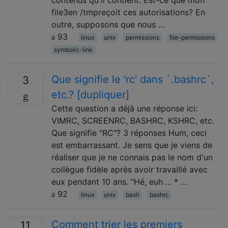
contenus qu'il contient. Est-ce que mon
file3en /tmpreçoit ces autorisations? En
outre, supposons que nous …
93
linux
unix
permissions
file-permissions
symbolic-link
Que signifie le 'rc' dans `.bashrc`,
3
etc.? [dupliquer]
Cette question a déjà une réponse ici:
VIMRC, SCREENRC, BASHRC, KSHRC, etc.
Que signifie "RC"? 3 réponses Hum, ceci
est embarrassant. Je sens que je viens de
réaliser que je ne connais pas le nom d'un
collègue fidèle après avoir travaillé avec
eux pendant 10 ans. "Hé, euh ... * …
92
linux
unix
bash
bashrc
Comment trier les premiers
11