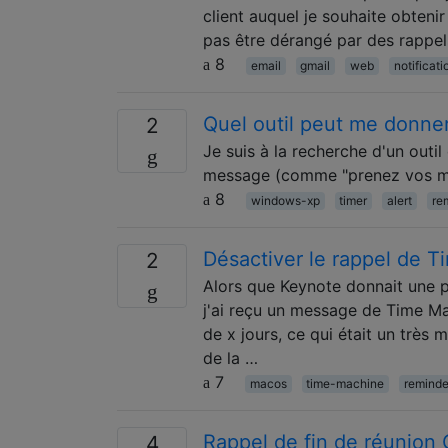
client auquel je souhaite obteni
pas être dérangé par des rappel
8
email
gmail
web
notificati
Quel outil peut me donner
2
Je suis à la recherche d'un outi
message (comme "prenez vos méd
8
windows-xp
timer
alert
re
Désactiver le rappel de 
2
Alors que Keynote donnait une pr
j'ai reçu un message de Time Ma
de x jours, ce qui était un très
de la …
7
macos
time-machine
reminde
Rappel de fin de réunion 
4