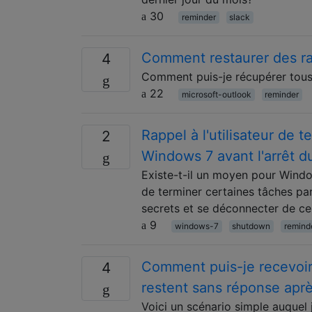
30
reminder
slack
Comment restaurer des ra
4
Comment puis-je récupérer tous 
22
microsoft-outlook
reminder
Rappel à l'utilisateur de 
2
Windows 7 avant l'arrêt d
Existe-t-il un moyen pour Wind
de terminer certaines tâches par
secrets et se déconnecter de ce
9
windows-7
shutdown
remind
Comment puis-je recevoir 
4
restent sans réponse apr
Voici un scénario simple auquel 