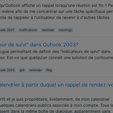
 qu'Outlook affiche un rappel lorsqu'une réunion est fin ? Pa
oi-même afin de me concentrer sur une tâche spécifique pe
utile de rappeler à l'utilisateur de revenir à d'autres tâches
tlook-2007
notifications
reminder
meetings
teur de suivi" dans Outlook 2003?
logue permettant de définir des "indicateurs de suivi" dans
jour. Est-ce que quelqu'un connaît une solution de contour
tlook-2003
gtd
reminder
flag
lendrier à partir duquel un rappel de rendez-v
010 et je suis propriétaire, évidemment, de mon calendrier
quelques calendriers publics associés à mon compte. Tous l
ssent dans la même boîte de dialogue, apparemment sans