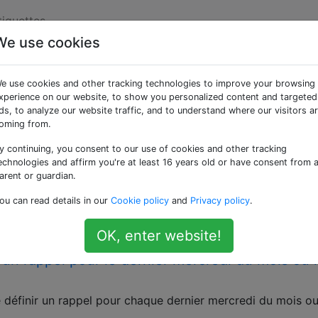
tiquettes
We use cookies
ées «reminder»
e use cookies and other tracking technologies to improve your browsing
xperience on our website, to show you personalized content and targeted
e les rappels du calendrier Outlook restent en
ds, to analyze our website traffic, and to understand where our visitors a
oming from.
er Windows 7 et je veux savoir comment faire apparaître m
y continuing, you consent to our use of cookies and other tracking
echnologies and affirm you're at least 16 years old or have consent from 
ien en vue. Ils continuent à s'ouvrir discrètement, comme u
arent or guardian.
 dans la barre des tâches. En conséquence, je continue de l
ou can read details in our
Cookie policy
and
Privacy policy
.
k
calendar
popups
reminder
OK, enter website!
un rappel pour le dernier mercredi du mois ou 
e définir un rappel pour chaque dernier mercredi du mois o