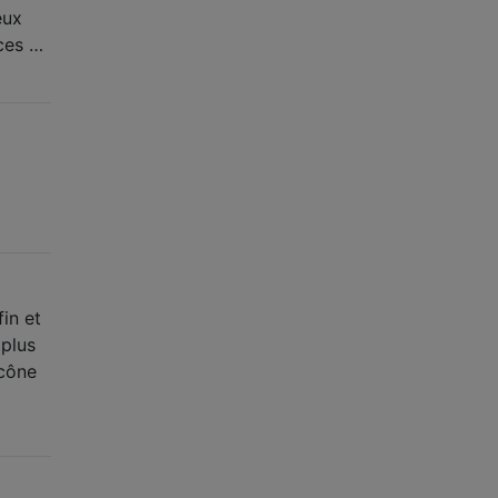
eux
 ces …
in et
 plus
icône