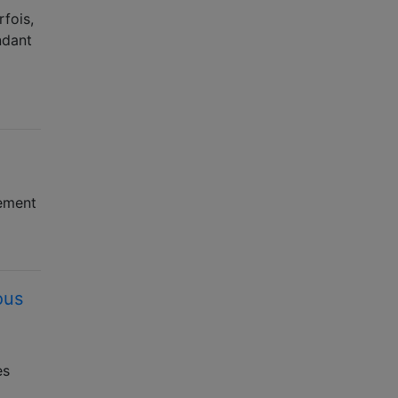
rfois,
ndant
nement
ous
es