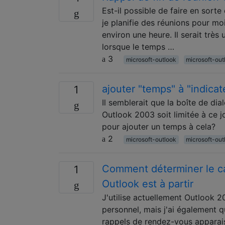
Est-il possible de faire en sorte
je planifie des réunions pour m
environ une heure. Il serait très 
lorsque le temps …
3
microsoft-outlook
microsoft-ou
ajouter "temps" à "indica
1
Il semblerait que la boîte de dia
Outlook 2003 soit limitée à ce 
pour ajouter un temps à cela?
2
microsoft-outlook
microsoft-ou
Comment déterminer le ca
1
Outlook est à partir
J'utilise actuellement Outlook 2
personnel, mais j'ai également 
rappels de rendez-vous apparai