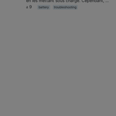
en les mettant sous charge. Cependant, …
9
battery
troubleshooting