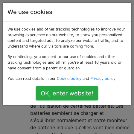
Robotique
Étiquettes
Account
We use cookies
Questions marquées
We use cookies and other tracking technologies to improve your
browsing experience on our website, to show you personalized
content and targeted ads, to analyze our website traffic, and to
«troubleshooting»
understand where our visitors are coming from.
By continuing, you consent to our use of cookies and other
Comment déterminer si une
4
tracking technologies and affirm you're at least 16 years old or
batterie LiPo va mal?
have consent from a parent or guardian.
Dans notre laboratoire, nous utilisons des
You can read details in our
Cookie policy
and
Privacy policy
.
batteries LiPo pour alimenter nos
quadrotors. Dernièrement, nous avons
OK, enter website!
rencontré des problèmes de stabilité lors
de l'utilisation de certaines batteries. Les
batteries semblent se charger et
s'équilibrer normalement et notre moniteur
de batterie indique qu'elles vont bien même