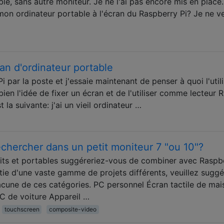
le, sans autre moniteur. Je ne l'ai pas encore mis en place.
on ordinateur portable à l'écran du Raspberry Pi? Je ne v
an d'ordinateur portable
par la poste et j'essaie maintenant de penser à quoi l'utili
 bien l'idée de fixer un écran et de l'utiliser comme lecteur 
 la suivante: j'ai un vieil ordinateur …
rechercher dans un petit moniteur 7 "ou 10"?
etits et portables suggéreriez-vous de combiner avec Raspb
tie d'une vaste gamme de projets différents, veuillez suggé
hacune de ces catégories. PC personnel Écran tactile de ma
PC de voiture Appareil …
touchscreen
composite-video