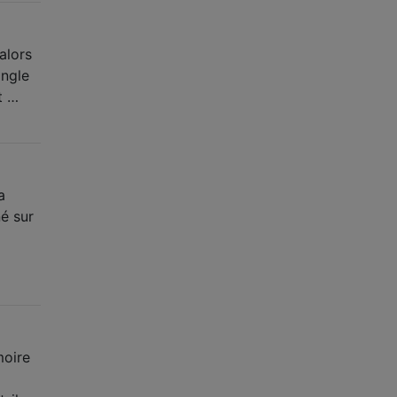
alors
ongle
t …
a
é sur
moire