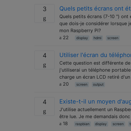
Quels petits écrans ont é
3
Quels petits écrans (7-10 ") ont
que dois-je considérer lorsque j
mon Raspberry Pi?
22
display
hdmi
screen
Utiliser l'écran du télép
4
Cette question est différente de
j'utiliserai un téléphone portabl
charge un écran LCD retiré d'un
20
screen
output
Existe-t-il un moyen d'au
4
J'utilise actuellement un Raspberr
être lue. Je me demandais donc 
18
raspbian
display
screen