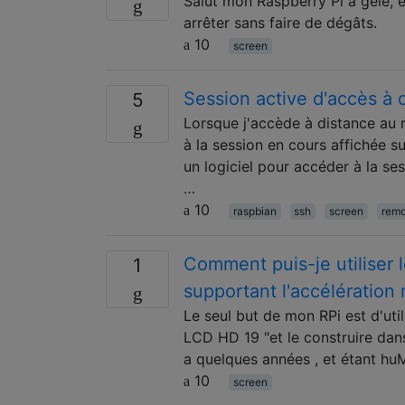
Salut mon Raspberry Pi a gelé, et
arrêter sans faire de dégâts.
10
screen
Session active d'accès à 
5
Lorsque j'accède à distance au r
à la session en cours affichée su
un logiciel pour accéder à la ses
…
10
raspbian
ssh
screen
remo
Comment puis-je utiliser 
1
supportant l'accélération 
Le seul but de mon RPi est d'util
LCD HD 19 "et le construire dans
a quelques années , et étant hu
10
screen