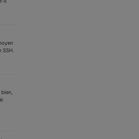
-il
 moyen
n SSH.
 bien,
é: