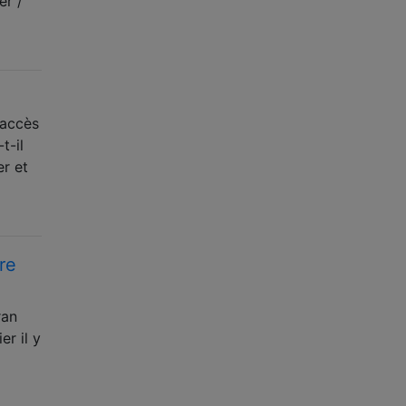
er /
 accès
t-il
er et
re
ran
er il y