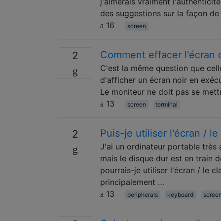
j'aimerais vraiment l'authentici
des suggestions sur la façon de 
16
screen
Comment effacer l'écran 
2
C'est la même question que cell
d'afficher un écran noir en exé
Le moniteur ne doit pas se mettr
13
screen
terminal
Puis-je utiliser l'écran / 
2
J'ai un ordinateur portable très 
mais le disque dur est en train d
pourrais-je utiliser l'écran / le 
principalement …
13
peripherals
keyboard
scree