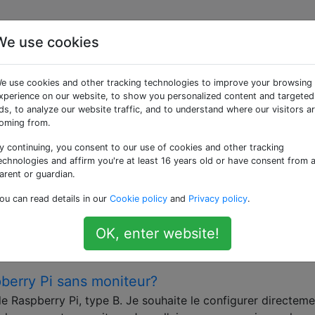
We use cookies
ées «screen»
e use cookies and other tracking technologies to improve your browsing
xperience on our website, to show you personalized content and targeted
guration du Raspberry Pi. Un écran est généralement connec
ds, to analyze our website traffic, and to understand where our visitors a
tion de SSH. N'utilisez pas cette balise pour l'écran GNU du 
oming from.
y continuing, you consent to our use of cookies and other tracking
à partir de NOOBS sans affichage
echnologies and affirm you're at least 16 years old or have consent from 
 NOOBS, mais je n'ai pas d'autre écran / clavier disponible 
arent or guardian.
ateur portable. Je trouve assez d'informations sur l'utilisati
ou can read details in our
Cookie policy
and
Privacy policy
.
r portable pour un Pi, mais vous devez déjà installer un sys
…
OK, enter website!
noobs
erry Pi sans moniteur?
 Raspberry Pi, type B. Je souhaite le configurer directeme