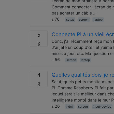
l'écran de mon ordinateur portab
Comment connecter l'écran de m
pas acheter un câble …
76
setup
screen
laptop
Connecte Pi à un vieil écr
5
Donc, j'ai récemment reçu mon Pi 
J'ai jeté un coup d'œil et j'aime
mises à jour, etc. Ma question est
56
screen
laptop
Quelles qualités dois-je 
4
Salut, quels petits moniteurs p
Pi. Comme Raspberry Pi fait par
lequel serait le meilleur dans c
intelligente monté dans le mur 
26
hdmi
screen
input-device