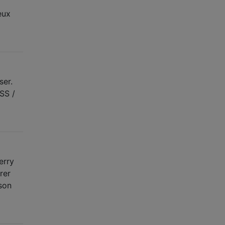
eux
ser.
RSS /
erry
rer
ison