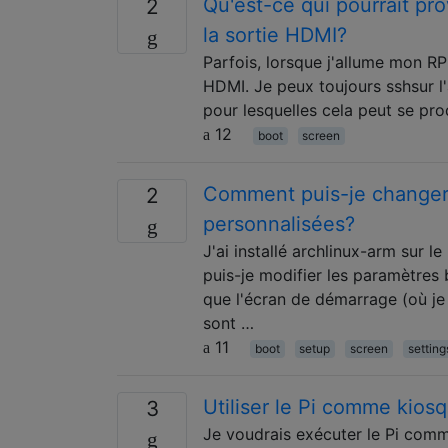
Qu'est-ce qui pourrait pr
2
la sortie HDMI?
Parfois, lorsque j'allume mon RPi
HDMI. Je peux toujours sshsur l'
pour lesquelles cela peut se pr
12
boot
screen
Comment puis-je changer 
2
personnalisées?
J'ai installé archlinux-arm sur l
puis-je modifier les paramètres 
que l'écran de démarrage (où je 
sont …
11
boot
setup
screen
setting
Utiliser le Pi comme kio
3
Je voudrais exécuter le Pi comm