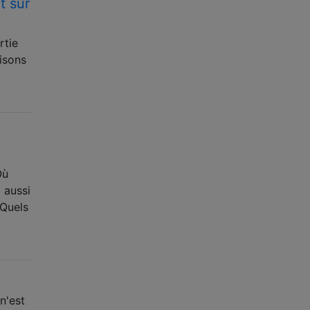
t sur
rtie
isons
Où
 aussi
 Quels
n'est