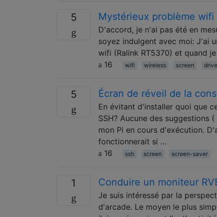
Mystérieux problème wifi 
5
D'accord, je n'ai pas été en mes
soyez indulgent avec moi: J'ai 
wifi (Ralink RT5370) et quand je 
16
wifi
wireless
screen
drive
Écran de réveil de la con
5
En évitant d'installer quoi que 
SSH? Aucune des suggestions ( A
mon Pi en cours d'exécution. D'a
fonctionnerait si …
16
ssh
screen
screen-saver
Conduire un moniteur RV
1
Je suis intéressé par la perspec
d'arcade. Le moyen le plus simp