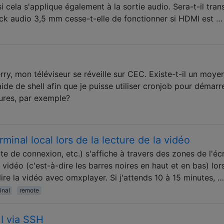
si cela s'applique également à la sortie audio. Sera-t-il tran
jack audio 3,5 mm cesse-t-elle de fonctionner si HDMI est …
y, mon téléviseur se réveille sur CEC. Existe-t-il un moye
'aide de shell afin que je puisse utiliser cronjob pour démar
eures, par exemple?
inal local lors de la lecture de la vidéo
ite de connexion, etc.) s'affiche à travers des zones de l'éc
 vidéo (c'est-à-dire les barres noires en haut et en bas) lo
r lire la vidéo avec omxplayer. Si j'attends 10 à 15 minutes, …
inal
remote
I via SSH