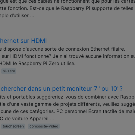
ue est que ces câbles ne fonctionnent que pour les carte
te fonction. Est-ce que le Raspberry Pi supporte de telles
ple d’utiliser …
thernet sur HDMI
 dispose d'aucune sorte de connexion Ethernet filaire.
et sur HDMI fonctionne? Je n'ai trouvé aucune information su
DMI le Raspberry Pi Zero utilise.
pi-zero
rechercher dans un petit moniteur 7 "ou 10"?
etits et portables suggéreriez-vous de combiner avec Raspb
tie d'une vaste gamme de projets différents, veuillez suggé
hacune de ces catégories. PC personnel Écran tactile de ma
PC de voiture Appareil …
touchscreen
composite-video