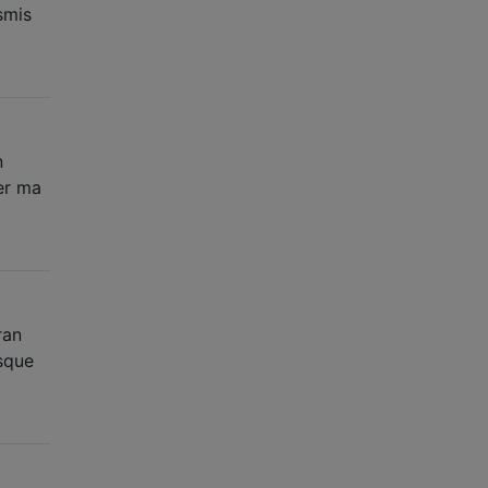
smis
n
rer ma
ran
rsque