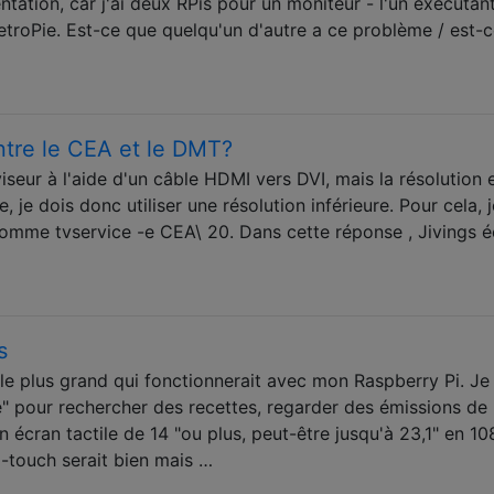
ntation, car j'ai deux RPis pour un moniteur - l'un exécutan
etroPie. Est-ce que quelqu'un d'autre a ce problème / est-
entre le CEA et le DMT?
iseur à l'aide d'un câble HDMI vers DVI, mais la résolution 
e, je dois donc utiliser une résolution inférieure. Pour cela, j
me tvservice -e CEA\ 20. Dans cette réponse , Jivings éc
s
ile plus grand qui fonctionnerait avec mon Raspberry Pi. Je
e" pour rechercher des recettes, regarder des émissions de
un écran tactile de 14 "ou plus, peut-être jusqu'à 23,1" en 1
i-touch serait bien mais …