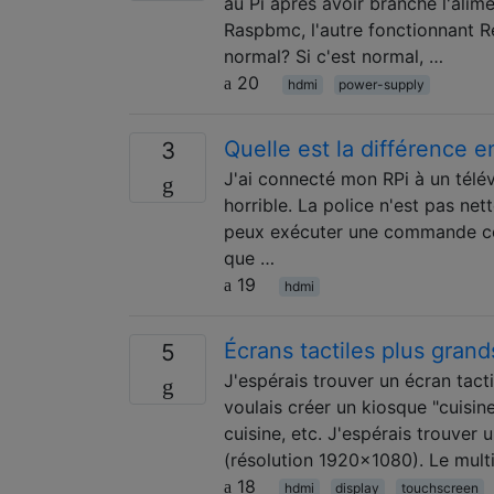
au Pi après avoir branché l'alime
Raspbmc, l'autre fonctionnant R
normal? Si c'est normal, …
20
hdmi
power-supply
Quelle est la différence 
3
J'ai connecté mon RPi à un télév
horrible. La police n'est pas nett
peux exécuter une commande com
que …
19
hdmi
Écrans tactiles plus grand
5
J'espérais trouver un écran tact
voulais créer un kiosque "cuisin
cuisine, etc. J'espérais trouver 
(résolution 1920x1080). Le mult
18
hdmi
display
touchscreen