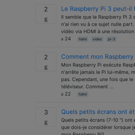
Le Raspberry Pi 3 peut-il 
2
Il semble que le Raspberry Pi 3 
n'ai rien vu à ce sujet nulle part
vidéo via HDMI à une résolution
24
hdmi
video
pi-3
Comment mon Raspberry PI
2
Mon Raspberry Pi exécute RaspB
n'arrête jamais le Pi lui-même, ma
pas. Cependant, une fois que le 
téléviseur. Comment …
22
hdmi
Quels petits écrans ont é
3
Quels petits écrans (7-10 ") ont
que dois-je considérer lorsque j
mon Raspberry Pi?