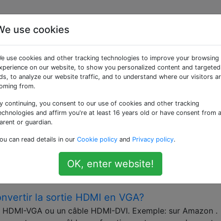
We use cookies
ées «hdmi»
e use cookies and other tracking technologies to improve your browsing
xperience on our website, to show you personalized content and targeted
finition. Avec le RCA composite, HDMI est l'une des deux sor
ds, to analyze our website traffic, and to understand where our visitors a
oming from.
y continuing, you consent to our use of cookies and other tracking
rry Pi à activer HDMI?
echnologies and affirm you're at least 16 years old or have consent from 
bmc connecté via HDMI à un téléviseur HD stupide. (Ne sup
arent or guardian.
ois le téléviseur (à la source et l'affichage via la télécom
ou can read details in our
Cookie policy
and
Privacy policy
.
ectement. Si j'allume le Raspbmc et le téléviseur, mais que
OK, enter website!
onvertir la sortie HDMI en VGA?
e HDMI-VGA ou un câble HDMI-DVI. Exemple: sur Amazon .