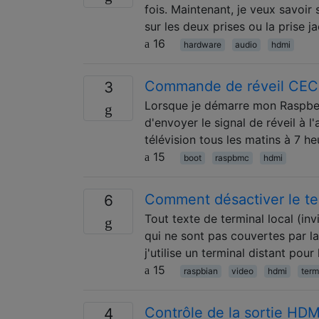
fois. Maintenant, je veux savoir 
sur les deux prises ou la prise 
16
hardware
audio
hdmi
Commande de réveil CEC
3
Lorsque je démarre mon Raspberr
d'envoyer le signal de réveil à l
télévision tous les matins à 7 h
15
boot
raspbmc
hdmi
Comment désactiver le term
6
Tout texte de terminal local (inv
qui ne sont pas couvertes par la
j'utilise un terminal distant pou
15
raspbian
video
hdmi
term
Contrôle de la sortie HDM
4