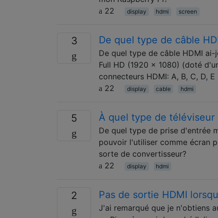
22
display
hdmi
screen
De quel type de câble HD
3
De quel type de câble HDMI ai-j
Full HD (1920 x 1080) (doté d'un
connecteurs HDMI: A, B, C, D, E
22
display
cable
hdmi
À quel type de téléviseur
5
De quel type de prise d'entrée m
pouvoir l'utiliser comme écran 
sorte de convertisseur?
22
display
hdmi
Pas de sortie HDMI lorsqu
2
J'ai remarqué que je n'obtiens 