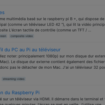
les
ème multimédia basé sur le raspberry pi B +, qui dispose de
ipal (comme un téléviseur LED 42 "), qui lit la vidéo princip
site L'écran tactile de contrôle (comme un TFT / …
creen
composite-video
il du PC au Pi au téléviseur
uillez noter: principalement 1080p) sur mon disque dur exter
Mac). Le disque dur externe contient également des fichier
i donc pas le détacher de mon Mac. J'ai un téléviseur 32 p
streaming-video
an du Raspberry Pi
é sur un téléviseur via HDMI. Il démarre dans le terminal et
se quelques minutes, l'écran se met en veille. J'utilise une