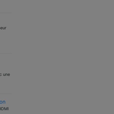
seur
ec une
ion
 HDMI