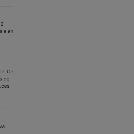
 2
ale en
ne. Ce
s de
ouces
 va