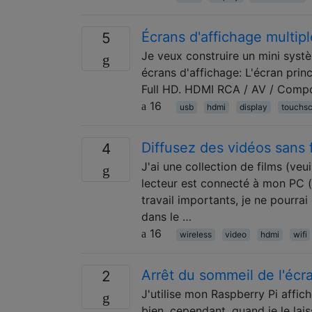
Écrans d'affichage multip
5
Je veux construire un mini syst
écrans d'affichage: L'écran princ
Full HD. HDMI RCA / AV / Compo
16
usb
hdmi
display
touchs
Diffusez des vidéos sans f
4
J'ai une collection de films (ve
lecteur est connecté à mon PC (
travail importants, je ne pourra
dans le …
16
wireless
video
hdmi
wifi
Arrêt du sommeil de l'écr
2
J'utilise mon Raspberry Pi affich
bien, cependant, quand je le lais