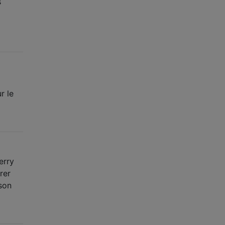
s
r le
erry
rer
ison