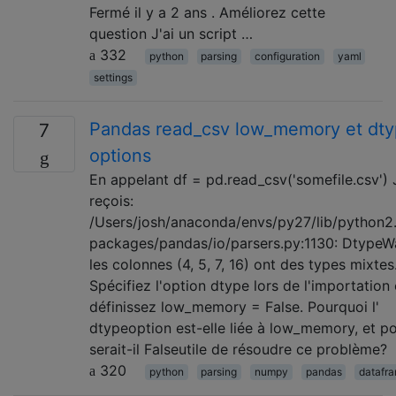
Fermé il y a 2 ans . Améliorez cette
question J'ai un script …
332
python
parsing
configuration
yaml
settings
Pandas read_csv low_memory et dt
7
options
En appelant df = pd.read_csv('somefile.csv') 
reçois:
/Users/josh/anaconda/envs/py27/lib/python2.
packages/pandas/io/parsers.py:1130: DtypeW
les colonnes (4, 5, 7, 16) ont des types mixtes
Spécifiez l'option dtype lors de l'importation
définissez low_memory = False. Pourquoi l'
dtypeoption est-elle liée à low_memory, et p
serait-il Falseutile de résoudre ce problème?
320
python
parsing
numpy
pandas
datafr