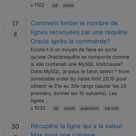
1102
sql
oracle
Comment limiter le nombre de
17
lignes renvoyées par une requête
Oracle après la commande?
Existe-t-il un moyen de faire en sorte
qu'une Oraclerequête se comporte comme
si elle contenait une MySQL limitclause?
Dans MySQL, je peux le faire: select * from
sometable order by name limit 20,10 pour
obtenir le 21e au 30e rangs (sauter les 20
premiers, donner les 10 suivants). Les
lignes …
1032
sql
oracle
pagination
sql-limit
Récupère la ligne qui a la valeur
30
Max pour une colonne