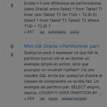
Existe-t-il une différence de performances
(dans Oracle) entre Select * from Table1 T1
Inner Join Table2 T2 On T1.ID = T2.ID Et
Select * from Table1 T1, Table2 T2 Where
T1.ID = T2.ID ?
257
sql
performance
oracle
Mot-clé Oracle «Partitionner par»
6
Quelqu'un peut-il expliquer ce que fait le
partition bymot-clé et en donner un
exemple simple en action, ainsi que
pourquoi on voudrait l'utiliser? J'ai une
requête SQL écrite par quelqu'un d'autre et
j'essaie de comprendre ce qu'elle fait. Un
exemple de partition par: SELECT empno,
deptno, COUNT(*) OVER (PARTITION BY …
254
sql
oracle
window-functions