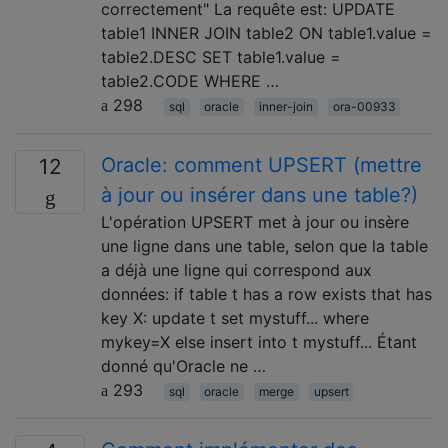
correctement" La requête est: UPDATE
table1 INNER JOIN table2 ON table1.value =
table2.DESC SET table1.value =
table2.CODE WHERE …
298
sql
oracle
inner-join
ora-00933
Oracle: comment UPSERT (mettre
12
à jour ou insérer dans une table?)
L'opération UPSERT met à jour ou insère
une ligne dans une table, selon que la table
a déjà une ligne qui correspond aux
données: if table t has a row exists that has
key X: update t set mystuff... where
mykey=X else insert into t mystuff... Étant
donné qu'Oracle ne …
293
sql
oracle
merge
upsert