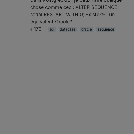
Dans PostgreSQL , je peux faire quelque
chose comme ceci: ALTER SEQUENCE
serial RESTART WITH 0; Existe-t-il un
équivalent Oracle?
170
sql
database
oracle
sequence