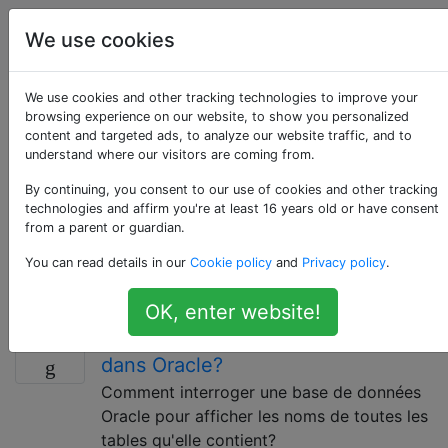
La
Étiquettes
We use cookies
Account
programmation
We use cookies and other tracking technologies to improve your
Questions marquées
browsing experience on our website, to show you personalized
content and targeted ads, to analyze our website traffic, and to
understand where our visitors are coming from.
«oracle»
By continuing, you consent to our use of cookies and other tracking
technologies and affirm you're at least 16 years old or have consent
Oracle Database est un système de gestion de base
from a parent or guardian.
de données multimodèle créé par Oracle Corporation.
You can read details in our
Cookie policy
and
Privacy policy
.
N'utilisez PAS cette balise pour d'autres produits
appartenant à Oracle, tels que Java et MySQL.
OK, enter website!
Obtenir la liste de toutes les tables
21
dans Oracle?
Comment interroger une base de données
Oracle pour afficher les noms de toutes les
tables qu'elle contient?