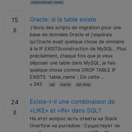
materialized-views
Oracle: si la table existe
15
J'écris des scripts de migration pour une
base de données Oracle et j'espérais
qu'Oracle avait quelque chose de similaire
à la IF EXISTSconstruction de MySQL . Plus
précisément, chaque fois que je veux
déposer une table dans MySQL, je fais
quelque chose comme DROP TABLE IF
EXISTS `table_name`; De cette …
343
sql
oracle
sql-drop
Existe-t-il une combinaison de
24
«LIKE» et «IN» dans SQL?
На этот вопрос есть ответы на Stack
Overflow на рurredом : Существует ли