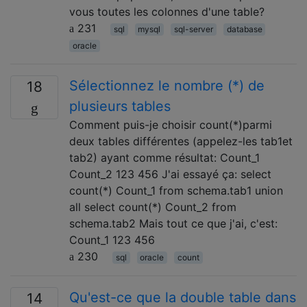
vous toutes les colonnes d'une table?
231
sql
mysql
sql-server
database
oracle
Sélectionnez le nombre (*) de
18
plusieurs tables
Comment puis-je choisir count(*)parmi
deux tables différentes (appelez-les tab1et
tab2) ayant comme résultat: Count_1
Count_2 123 456 J'ai essayé ça: select
count(*) Count_1 from schema.tab1 union
all select count(*) Count_2 from
schema.tab2 Mais tout ce que j'ai, c'est:
Count_1 123 456
230
sql
oracle
count
Qu'est-ce que la double table dans
14