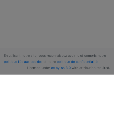
En utilisant notre site, vous reconnaissez avoir lu et compris notre
politique liée aux cookies
et notre
politique de confidentialité
.
Licensed under
cc by-sa 3.0
with attribution required.