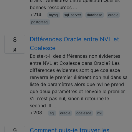
6 ans . Améliorez cette question Quelles
bonnes ressources …
214
mysql
sql-server
database
oracle
postgresql
Différences Oracle entre NVL et
8
Coalesce
Existe-t-il des différences non évidentes
entre NVL et Coalesce dans Oracle? Les
différences évidentes sont que coalesce
renverra le premier élément non nul dans sa
liste de paramètres alors que nvl ne prend
que deux paramètres et renvoie le premier
s'il n'est pas nul, sinon il retourne le
second. Il …
208
sql
oracle
coalesce
nvl
Comment puis-je trouver les
9