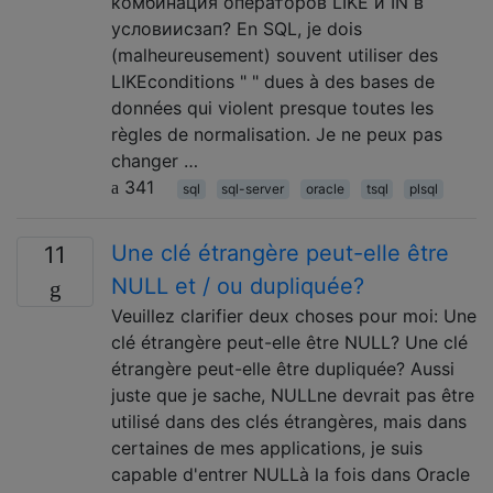
комбинация операторов LIKE и IN в
условиисзап? En SQL, je dois
(malheureusement) souvent utiliser des
LIKEconditions " " dues à des bases de
données qui violent presque toutes les
règles de normalisation. Je ne peux pas
changer …
341
sql
sql-server
oracle
tsql
plsql
Une clé étrangère peut-elle être
11
NULL et / ou dupliquée?
Veuillez clarifier deux choses pour moi: Une
clé étrangère peut-elle être NULL? Une clé
étrangère peut-elle être dupliquée? Aussi
juste que je sache, NULLne devrait pas être
utilisé dans des clés étrangères, mais dans
certaines de mes applications, je suis
capable d'entrer NULLà la fois dans Oracle