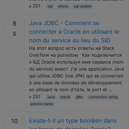
251
sql
oracle
sql-update
Java JDBC - Comment se
8
connecter à Oracle en utilisant le
nom du service au lieu du SID
На этот вопрос есть ответы на Stack
Overflow на рurredом : Как подключится
к БД Oracle используя имя сервиса (nom
du service) вмест J'ai une application Java
qui utilise JDBC (via JPA) qui se connectait
à une base de données de développement
en utilisant le nom d'hôte, le port et …
251
java
oracle
jdbc
connection-string
service-name
Existe-t-il un type booléen dans
10