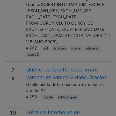
Oracle. INSERT INTO TMP_DIM_EXCH_RT
(EXCH_WH_KEY, EXCH_NAT_KEY,
EXCH_DATE, EXCH_RATE,
FROM_CURCY_CD, TO_CURCY_CD,
EXCH_EFF_DATE, EXCH_EFF_END_DATE,
EXCH_LAST_UPDATED_DATE) VALUES (1, 1,
'28-AUG-2008', …
262
sql
database
oracle
sql-insert
oracle9i
Quelle est la différence entre
7
varchar et varchar2 dans Oracle?
Quelle est la différence entre varchar et
varchar2?
258
oracle
sqldatatypes
Jointure interne vs où
19