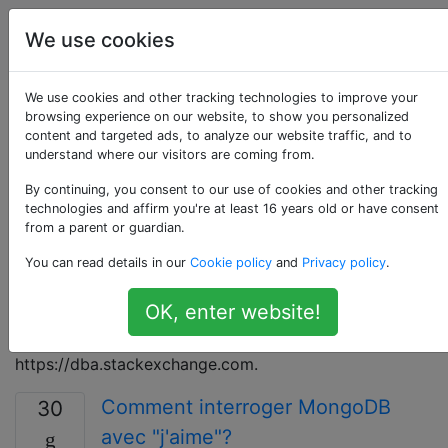
La
Étiquettes
We use cookies
Account
programmation
We use cookies and other tracking technologies to improve your
Questions marquées
browsing experience on our website, to show you personalized
content and targeted ads, to analyze our website traffic, and to
understand where our visitors are coming from.
«mongodb»
By continuing, you consent to our use of cookies and other tracking
technologies and affirm you're at least 16 years old or have consent
MongoDB est une base de données NoSQL évolutive,
from a parent or guardian.
hautes performances, open source et orientée
You can read details in our
Cookie policy
and
Privacy policy
.
document. Il prend en charge un grand nombre de
langues et de plates-formes de développement
OK, enter website!
d'applications. Des questions sur l'administration du
serveur peuvent être posées sur
https://dba.stackexchange.com.
Comment interroger MongoDB
30
avec "j'aime"?