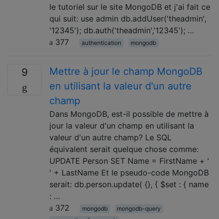
le tutoriel sur le site MongoDB et j'ai fait ce
qui suit: use admin db.addUser('theadmin',
'12345'); db.auth('theadmin','12345'); …
377
authentication
mongodb
Mettre à jour le champ MongoDB
9
en utilisant la valeur d'un autre
champ
Dans MongoDB, est-il possible de mettre à
jour la valeur d'un champ en utilisant la
valeur d'un autre champ? Le SQL
équivalent serait quelque chose comme:
UPDATE Person SET Name = FirstName + '
' + LastName Et le pseudo-code MongoDB
serait: db.person.update( {}, { $set : { name
: …
372
mongodb
mongodb-query