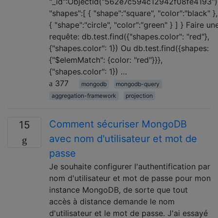
"_id":ObjectId("562e7c594c12942f08fe4193")
"shapes":[ { "shape":"square", "color":"black" },
{ "shape":"circle", "color":"green" } ] } Faire un
requête: db.test.find({"shapes.color": "red"},
{"shapes.color": 1}) Ou db.test.find({shapes:
{"$elemMatch": {color: "red"}}},
{"shapes.color": 1}) …
377
mongodb
mongodb-query
aggregation-framework
projection
Comment sécuriser MongoDB
15
avec nom d'utilisateur et mot de
passe
Je souhaite configurer l'authentification par
nom d'utilisateur et mot de passe pour mon
instance MongoDB, de sorte que tout
accès à distance demande le nom
d'utilisateur et le mot de passe. J'ai essayé