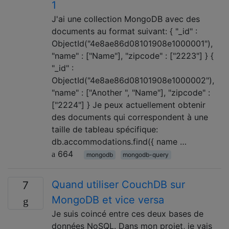
1
J'ai une collection MongoDB avec des
documents au format suivant: { "_id" :
ObjectId("4e8ae86d08101908e1000001"),
"name" : ["Name"], "zipcode" : ["2223"] } {
"_id" :
ObjectId("4e8ae86d08101908e1000002"),
"name" : ["Another ", "Name"], "zipcode" :
["2224"] } Je peux actuellement obtenir
des documents qui correspondent à une
taille de tableau spécifique:
db.accommodations.find({ name …
664
mongodb
mongodb-query
Quand utiliser CouchDB sur
7
MongoDB et vice versa
Je suis coincé entre ces deux bases de
données NoSQL. Dans mon projet, je vais