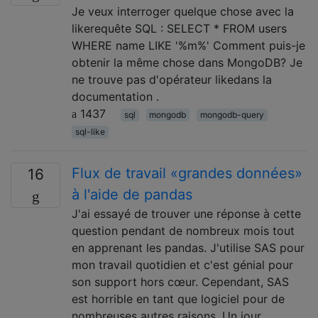
Je veux interroger quelque chose avec la
likerequête SQL : SELECT * FROM users
WHERE name LIKE '%m%' Comment puis-je
obtenir la même chose dans MongoDB? Je
ne trouve pas d'opérateur likedans la
documentation .
1437
sql
mongodb
mongodb-query
sql-like
Flux de travail «grandes données»
16
à l'aide de pandas
J'ai essayé de trouver une réponse à cette
question pendant de nombreux mois tout
en apprenant les pandas. J'utilise SAS pour
mon travail quotidien et c'est génial pour
son support hors cœur. Cependant, SAS
est horrible en tant que logiciel pour de
nombreuses autres raisons. Un jour,