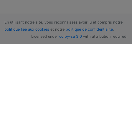
En utilisant notre site, vous reconnaissez avoir lu et compris notre
politique liée aux cookies
et notre
politique de confidentialité
.
Licensed under
cc by-sa 3.0
with attribution required.