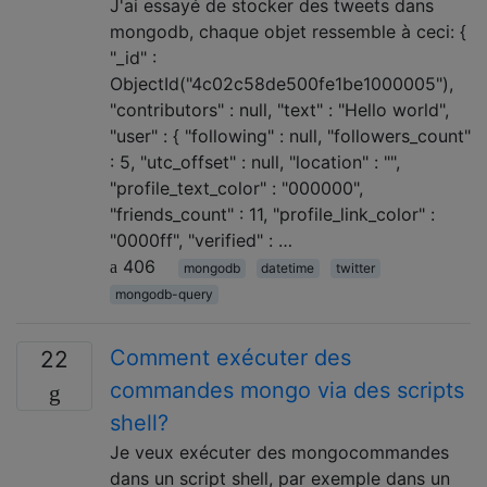
J'ai essayé de stocker des tweets dans
mongodb, chaque objet ressemble à ceci: {
"_id" :
ObjectId("4c02c58de500fe1be1000005"),
"contributors" : null, "text" : "Hello world",
"user" : { "following" : null, "followers_count"
: 5, "utc_offset" : null, "location" : "",
"profile_text_color" : "000000",
"friends_count" : 11, "profile_link_color" :
"0000ff", "verified" : …
406
mongodb
datetime
twitter
mongodb-query
Comment exécuter des
22
commandes mongo via des scripts
shell?
Je veux exécuter des mongocommandes
dans un script shell, par exemple dans un