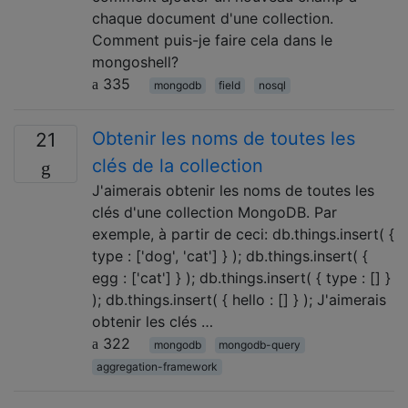
chaque document d'une collection.
Comment puis-je faire cela dans le
mongoshell?
335
mongodb
field
nosql
Obtenir les noms de toutes les
21
clés de la collection
J'aimerais obtenir les noms de toutes les
clés d'une collection MongoDB. Par
exemple, à partir de ceci: db.things.insert( {
type : ['dog', 'cat'] } ); db.things.insert( {
egg : ['cat'] } ); db.things.insert( { type : [] }
); db.things.insert( { hello : [] } ); J'aimerais
obtenir les clés …
322
mongodb
mongodb-query
aggregation-framework