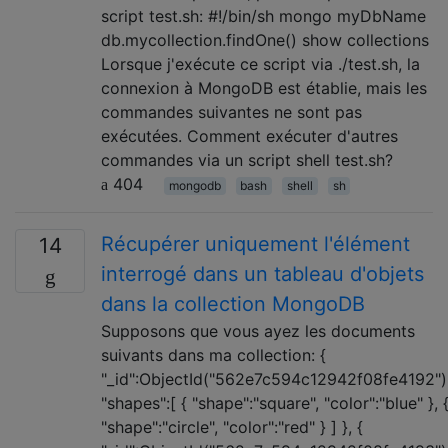
script test.sh: #!/bin/sh mongo myDbName
db.mycollection.findOne() show collections
Lorsque j'exécute ce script via ./test.sh, la
connexion à MongoDB est établie, mais les
commandes suivantes ne sont pas
exécutées. Comment exécuter d'autres
commandes via un script shell test.sh?
404
mongodb
bash
shell
sh
Récupérer uniquement l'élément
14
interrogé dans un tableau d'objets
dans la collection MongoDB
Supposons que vous ayez les documents
suivants dans ma collection: {
"_id":ObjectId("562e7c594c12942f08fe4192")
"shapes":[ { "shape":"square", "color":"blue" }, 
"shape":"circle", "color":"red" } ] }, {