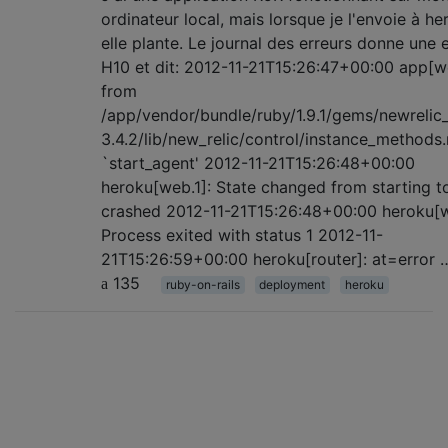
ordinateur local, mais lorsque je l'envoie à he
elle plante. Le journal des erreurs donne une 
H10 et dit: 2012-11-21T15:26:47+00:00 app[we
from
/app/vendor/bundle/ruby/1.9.1/gems/newrelic
3.4.2/lib/new_relic/control/instance_methods.
`start_agent' 2012-11-21T15:26:48+00:00
heroku[web.1]: State changed from starting t
crashed 2012-11-21T15:26:48+00:00 heroku[w
Process exited with status 1 2012-11-
21T15:26:59+00:00 heroku[router]: at=error 
135
ruby-on-rails
deployment
heroku