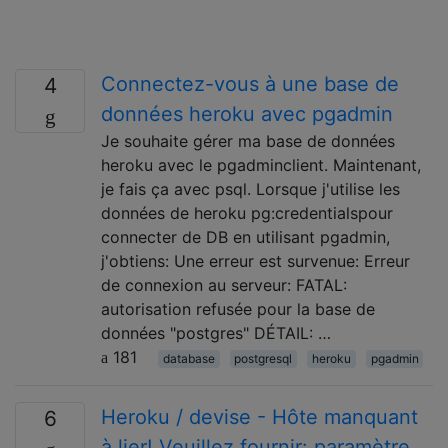
Connectez-vous à une base de
4
données heroku avec pgadmin
Je souhaite gérer ma base de données
heroku avec le pgadminclient. Maintenant,
je fais ça avec psql. Lorsque j'utilise les
données de heroku pg:credentialspour
connecter de DB en utilisant pgadmin,
j'obtiens: Une erreur est survenue: Erreur
de connexion au serveur: FATAL:
autorisation refusée pour la base de
données "postgres" DÉTAIL: …
181
database
postgresql
heroku
pgadmin
Heroku / devise - Hôte manquant
6
à lier! Veuillez fournir: paramètre