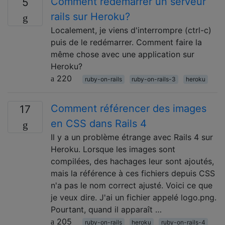
Comment redémarrer un serveur
5
rails sur Heroku?
Localement, je viens d'interrompre (ctrl-c)
puis de le redémarrer. Comment faire la
même chose avec une application sur
Heroku?
220
ruby-on-rails
ruby-on-rails-3
heroku
Comment référencer des images
17
en CSS dans Rails 4
Il y a un problème étrange avec Rails 4 sur
Heroku. Lorsque les images sont
compilées, des hachages leur sont ajoutés,
mais la référence à ces fichiers depuis CSS
n'a pas le nom correct ajusté. Voici ce que
je veux dire. J'ai un fichier appelé logo.png.
Pourtant, quand il apparaît …
205
ruby-on-rails
heroku
ruby-on-rails-4