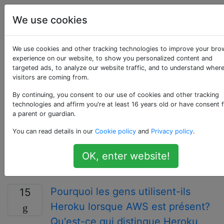
La
Étiquettes
We use cookies
Account
programmation
We use cookies and other tracking technologies to improve your bro
Questions marquées
experience on our website, to show you personalized content and
targeted ads, to analyze our website traffic, and to understand wher
visitors are coming from.
«heroku»
By continuing, you consent to our use of cookies and other tracking
technologies and affirm you're at least 16 years old or have consent 
Heroku est une plate-forme cloud pour les
a parent or guardian.
applications basées sur Ruby, Node.js, Python, Go,
You can read details in our
Cookie policy
and
Privacy policy
.
PHP et JVM. Il propose des stratégies de déploiement
basées sur Git, GitHub et API, un grand nombre de
OK, enter website!
services proposés en tant que modules
complémentaires et une API complète.
Pourquoi les gens utilisent-ils
15
Heroku lorsque AWS est présent?
Qu'est-ce qui distingue Heroku