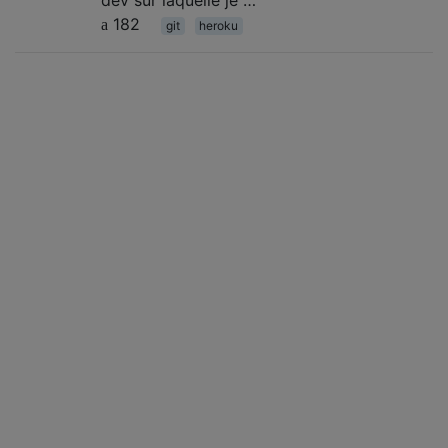
dev sur laquelle je …
182
git
heroku