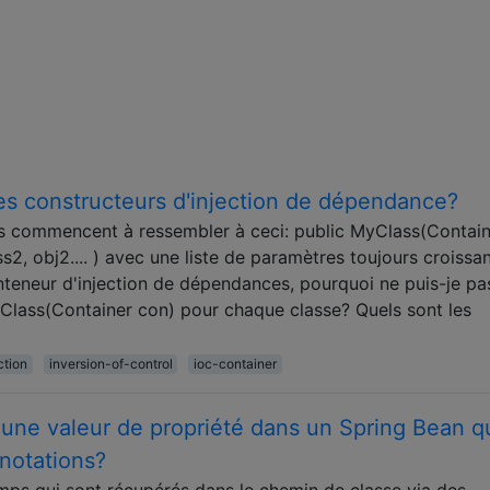
es constructeurs d'injection de dépendance?
s commencent à ressembler à ceci: public MyClass(Contain
, obj2.... ) avec une liste de paramètres toujours croissan
teneur d'injection de dépendances, pourquoi ne puis-je pa
yClass(Container con) pour chaque classe? Quels sont les
ction
inversion-of-control
ioc-container
une valeur de propriété dans un Spring Bean qu
nnotations?
emps qui sont récupérés dans le chemin de classe via des