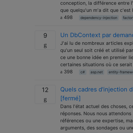
conception, la différence entre l
que quelqu'un m'a dit que c'est 
498
dependency-injection
facto
Un DbContext par deman
9
J'ai lu de nombreux articles e
qu'un seul soit créé et utilisé 
ce une bonne idée en premier li
certaines situations où ce serai
398
c#
asp.net
entity-framew
Quels cadres d'injection
12
[fermé]
Dans l'état actuel des choses, c
réponses. Nous nous attendons à
références ou une expertise, ma
arguments, des sondages ou une