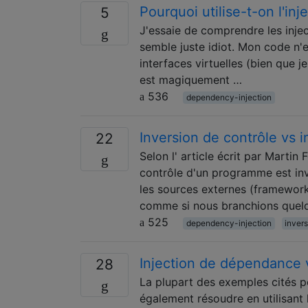
Pourquoi utilise-t-on l'i
5
J'essaie de comprendre les injec
semble juste idiot. Mon code n'e
interfaces virtuelles (bien que j
est magiquement …
536
dependency-injection
Inversion de contrôle vs 
22
Selon l' article écrit par Martin 
contrôle d'un programme est inv
les sources externes (framework,
comme si nous branchions quel
525
dependency-injection
inver
Injection de dépendance 
28
La plupart des exemples cités po
également résoudre en utilisant l