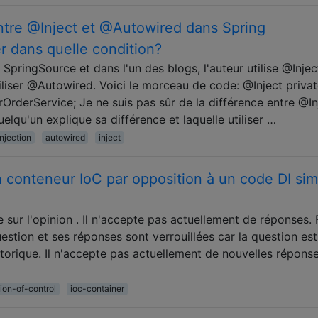
entre @Inject et @Autowired dans Spring
r dans quelle condition?
SpringSource et dans l'un des blogs, l'auteur utilise @Injec
iliser @Autowired. Voici le morceau de code: @Inject priva
derService; Je ne suis pas sûr de la différence entre @In
lqu'un explique sa différence et laquelle utiliser …
njection
autowired
inject
n conteneur IoC par opposition à un code DI si
 sur l'opinion . Il n'accepte pas actuellement de réponses.
 question et ses réponses sont verrouillées car la question es
istorique. Il n'accepte pas actuellement de nouvelles répons
sion-of-control
ioc-container