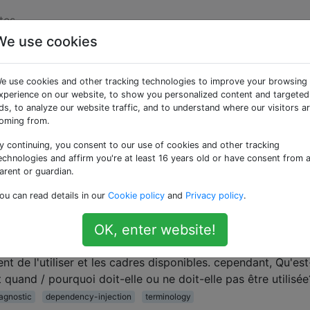
tes
We use cookies
ées «dependency-injec
e use cookies and other tracking technologies to improve your browsing
xperience on our website, to show you personalized content and targeted
ouplage entre les composants, en injectant dynamiquement 
ds, to analyze our website traffic, and to understand where our visitors a
ner.
oming from.
y continuing, you consent to our use of cookies and other tracking
rnisseur vs usine
echnologies and affirm you're at least 16 years old or have consent from 
re un Service, Provideret Factoryen AngularJS?
arent or guardian.
tion
angularjs-service
angularjs-factory
angularjs-provider
ou can read details in our
Cookie policy
and
Privacy policy
.
n de dépendance?
OK, enter website!
 publiées avec des questions spécifiques sur l' injection de
t de l'utiliser et les cadres disponibles. cependant, Qu'es
 quand / pourquoi doit-elle ou ne doit-elle pas être utilisée
agnostic
dependency-injection
terminology