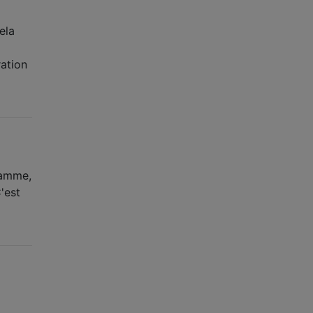
ela
ration
ramme,
'est