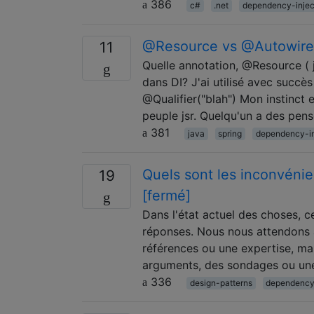
386
c#
.net
dependency-injec
@Resource vs @Autowir
11
Quelle annotation, @Resource ( j
dans DI? J'ai utilisé avec succ
@Qualifier("blah") Mon instinct e
peuple jsr. Quelqu'un a des pen
381
java
spring
dependency-in
Quels sont les inconvénien
19
[fermé]
Dans l'état actuel des choses, c
réponses. Nous nous attendons à
références ou une expertise, ma
arguments, des sondages ou une
336
design-patterns
dependency-