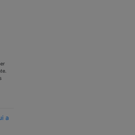
er
te.
s
i a