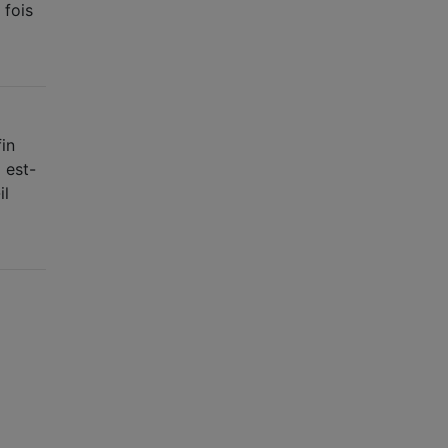
 fois
in
 est-
il