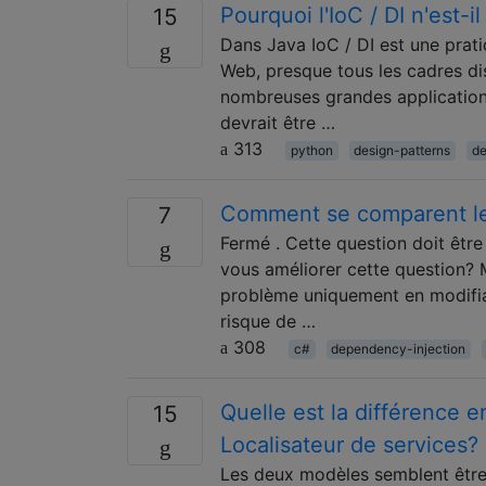
Pourquoi l'IoC / DI n'est-
15
Dans Java IoC / DI est une prati
Web, presque tous les cadres dis
nombreuses grandes applications
devrait être …
313
python
design-patterns
de
Comment se comparent les
7
Fermé . Cette question doit être
vous améliorer cette question? M
problème uniquement en modifian
risque de …
308
c#
dependency-injection
Quelle est la différence 
15
Localisateur de services?
Les deux modèles semblent être 