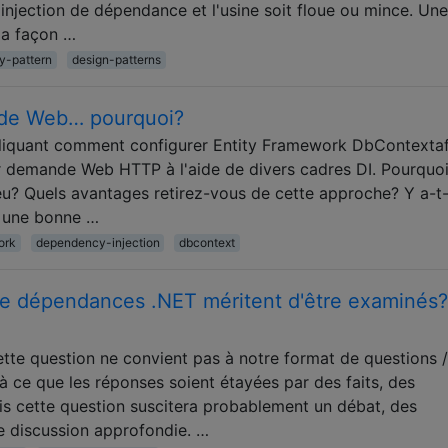
'injection de dépendance et l'usine soit floue ou mince. Une
la façon …
ry-pattern
design-patterns
de Web… pourquoi?
xpliquant comment configurer Entity Framework DbContextaf
par demande Web HTTP à l'aide de divers cadres DI. Pourquoi
eu? Quels avantages retirez-vous de cette approche? Y a-t-
t une bonne …
ork
dependency-injection
dbcontext
 de dépendances .NET méritent d'être examinés?
ette question ne convient pas à notre format de questions /
 ce que les réponses soient étayées par des faits, des
is cette question suscitera probablement un débat, des
 discussion approfondie. …