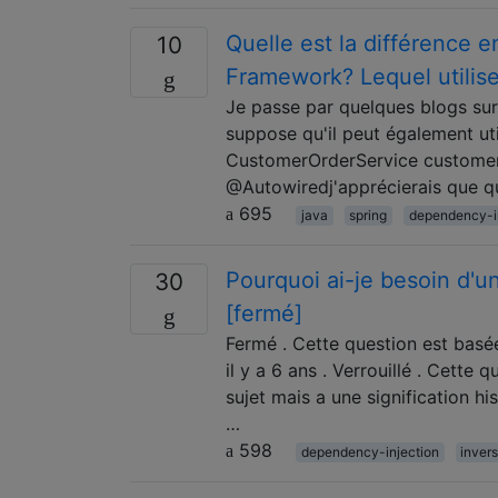
Quelle est la différence 
10
Framework? Lequel utilise
Je passe par quelques blogs sur 
suppose qu'il peut également ut
CustomerOrderService customerOr
@Autowiredj'apprécierais que que
695
java
spring
dependency-i
Pourquoi ai-je besoin d'u
30
[fermé]
Fermé . Cette question est basée
il y a 6 ans . Verrouillé . Cette
sujet mais a une signification h
…
598
dependency-injection
inver