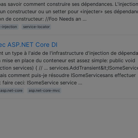
 pas savoir comment construire ses dépendances. L'injectio
 un constructeur ou un setter pour «injecter» ses dépendan
tion de constructeur: //Foo Needs an …
injection
service-locator
vec ASP.NET Core DI
n type à l'aide de l'infrastructure d'injection de dépend
mise en place du conteneur est assez simple: public void
tion services) { // ... services.AddTransient&lt;ISomeServic
ais comment puis-je résoudre ISomeServicesans effectuer
x faire ceci: ISomeService service …
asp.net-core
asp.net-core-mvc