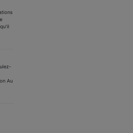
ations
de
u'il
ulez-
ion Au