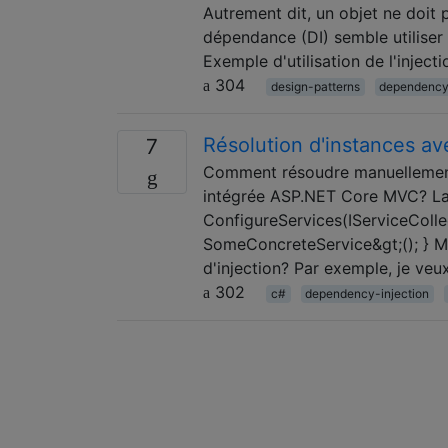
Autrement dit, un objet ne doit
dépendance (DI) semble utiliser
Exemple d'utilisation de l'injec
304
design-patterns
dependency-
Résolution d'instances a
7
Comment résoudre manuellement u
intégrée ASP.NET Core MVC? La 
ConfigureServices(IServiceCollec
SomeConcreteService&gt;(); } M
d'injection? Par exemple, je veu
302
c#
dependency-injection