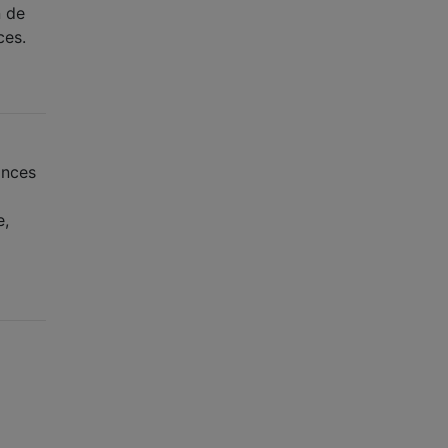
n de
ces.
ances
e,