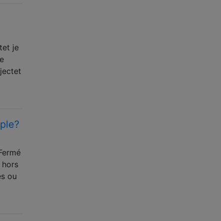
tet je
te
jectet
mple?
 Fermé
t hors
es ou