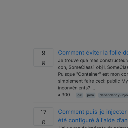
Comment éviter la folie d
9
Je trouve que mes constructeur
con, SomeClass1 obj1, SomeClass2
Puisque "Container" est mon con
simplement faire ceci: public M
inconvénients? …
300
c#
java
dependency-inje
Comment puis-je injecter 
17
été configuré à l'aide d'a
J'ai un tas de haricots de print