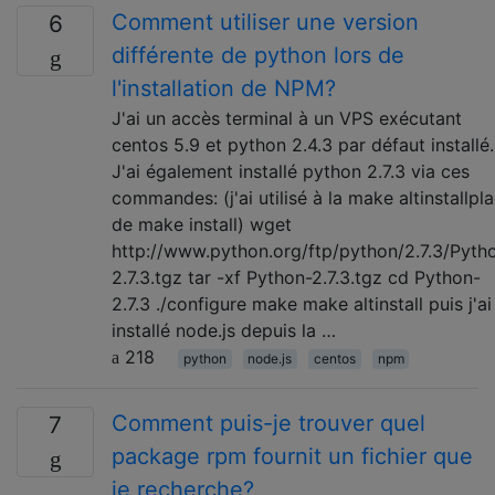
Comment utiliser une version
6
différente de python lors de
l'installation de NPM?
J'ai un accès terminal à un VPS exécutant
centos 5.9 et python 2.4.3 par défaut installé.
J'ai également installé python 2.7.3 via ces
commandes: (j'ai utilisé à la make altinstallpl
de make install) wget
http://www.python.org/ftp/python/2.7.3/Pyth
2.7.3.tgz tar -xf Python-2.7.3.tgz cd Python-
2.7.3 ./configure make make altinstall puis j'ai
installé node.js depuis la …
218
python
node.js
centos
npm
Comment puis-je trouver quel
7
package rpm fournit un fichier que
je recherche?