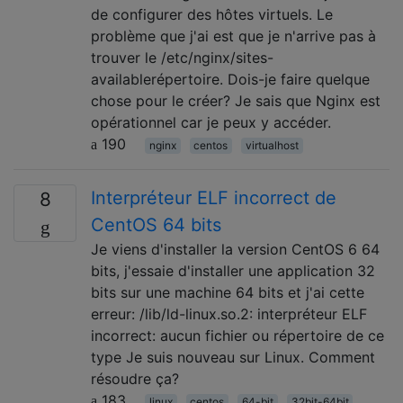
de configurer des hôtes virtuels. Le
problème que j'ai est que je n'arrive pas à
trouver le /etc/nginx/sites-
availablerépertoire. Dois-je faire quelque
chose pour le créer? Je sais que Nginx est
opérationnel car je peux y accéder.
190
nginx
centos
virtualhost
Interpréteur ELF incorrect de
8
CentOS 64 bits
Je viens d'installer la version CentOS 6 64
bits, j'essaie d'installer une application 32
bits sur une machine 64 bits et j'ai cette
erreur: /lib/ld-linux.so.2: interpréteur ELF
incorrect: aucun fichier ou répertoire de ce
type Je suis nouveau sur Linux. Comment
résoudre ça?
183
linux
centos
64-bit
32bit-64bit