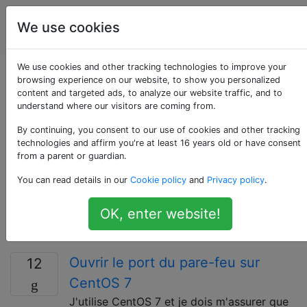
La
Étiquettes
We use cookies
Account
programmation
We use cookies and other tracking technologies to improve your
Questions marquées
browsing experience on our website, to show you personalized
content and targeted ads, to analyze our website traffic, and to
understand where our visitors are coming from.
«centos»
By continuing, you consent to our use of cookies and other tracking
technologies and affirm you're at least 16 years old or have consent
CentOS (Community Enterprise Operating System) est
from a parent or guardian.
basé sur le système d'exploitation Red Hat Enterprise
You can read details in our
Cookie policy
and
Privacy policy
.
Linux. LES QUESTIONS DOIVENT ETRE CONCERNANT
L'EXÉCUTION DE PROGRAMMES SOUS CENTOS. Des
OK, enter website!
questions sur l'administration du serveur peuvent être
posées sur https://serverfault.com
Ouvrir le port du pare-feu sur
12
CentOS 7
J'utilise CentOS 7 et je dois m'assurer que