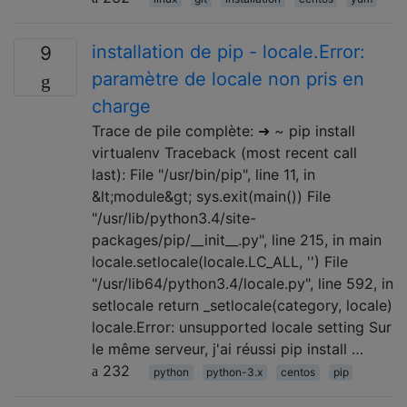
installation de pip - locale.Error:
9
paramètre de locale non pris en
charge
Trace de pile complète: ➜ ~ pip install
virtualenv Traceback (most recent call
last): File "/usr/bin/pip", line 11, in
&lt;module&gt; sys.exit(main()) File
"/usr/lib/python3.4/site-
packages/pip/__init__.py", line 215, in main
locale.setlocale(locale.LC_ALL, '') File
"/usr/lib64/python3.4/locale.py", line 592, in
setlocale return _setlocale(category, locale)
locale.Error: unsupported locale setting Sur
le même serveur, j'ai réussi pip install …
232
python
python-3.x
centos
pip