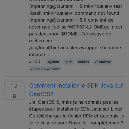
[mpenning@tsunami ~]$ mkvirtualenv test
-bash: mkvirtualenv: command not found
[mpenning@tsunami ~]$ Il convient de
noter que j'utilise WORKON_HOMEqui n'est
pas dans mon $HOME. J'ai essayé de
rechercher
/usr/local/bin/virtualenvwrapper.shcomme
indiqué …
100
python
bash
centos
virtualenv
virtualenvwrapper
Comment installer le SDK Java sur
12
CentOS?
J'ai CentOS 5, mais je ne connais pas les
étapes pour installer le SDK Java sur Linux.
Où télécharger le fichier RPM et que puis-je
faire ensuite pour l'installer complètement?