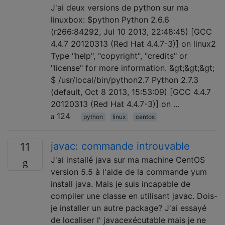
J'ai deux versions de python sur ma
linuxbox: $python Python 2.6.6
(r266:84292, Jul 10 2013, 22:48:45) [GCC
4.4.7 20120313 (Red Hat 4.4.7-3)] on linux2
Type "help", "copyright", "credits" or
"license" for more information. &gt;&gt;&gt;
$ /usr/local/bin/python2.7 Python 2.7.3
(default, Oct 8 2013, 15:53:09) [GCC 4.4.7
20120313 (Red Hat 4.4.7-3)] on …
124
python
linux
centos
javac: commande introuvable
11
J'ai installé java sur ma machine CentOS
version 5.5 à l'aide de la commande yum
install java. Mais je suis incapable de
compiler une classe en utilisant javac. Dois-
je installer un autre package? J'ai essayé
de localiser l' javacexécutable mais je ne