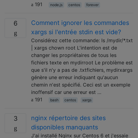
191
node.js
centos
forever
Comment ignorer les commandes
6
xargs si l'entrée stdin est vide?
Considérez cette commande: ls /mydir/*.txt
| xargs chown root L'intention est de
changer les propriétaires de tous les
fichiers texte en mydirroot Le problème est
que s'il n'y a pas de .txtfichiers, mydirxargs
génère une erreur indiquant qu'aucun
chemin n'est spécifié. Ceci est un exemple
inoffensif car une erreur est …
191
bash
centos
xargs
nginx répertoire des sites
3
disponibles manquants
J'ai installé Nginx sur Centos 6 et j'essaie