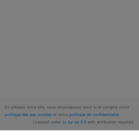
En utilisant notre site, vous reconnaissez avoir lu et compris notre
politique liée aux cookies
et notre
politique de confidentialité
.
Licensed under
cc by-sa 3.0
with attribution required.