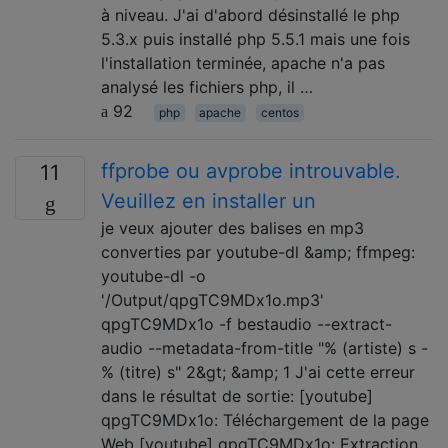
à niveau. J'ai d'abord désinstallé le php
5.3.x puis installé php 5.5.1 mais une fois
l'installation terminée, apache n'a pas
analysé les fichiers php, il …
92
php
apache
centos
ffprobe ou avprobe introuvable.
11
Veuillez en installer un
je veux ajouter des balises en mp3
converties par youtube-dl &amp; ffmpeg:
youtube-dl -o
'/Output/qpgTC9MDx1o.mp3'
qpgTC9MDx1o -f bestaudio --extract-
audio --metadata-from-title "% (artiste) s -
% (titre) s" 2&gt; &amp; 1 J'ai cette erreur
dans le résultat de sortie: [youtube]
qpgTC9MDx1o: Téléchargement de la page
Web [youtube] qpgTC9MDx1o: Extraction