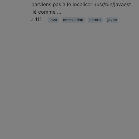
parviens pas à le localiser. /usr/bin/javaest
lié comme …
111
java
compilation
centos
javac