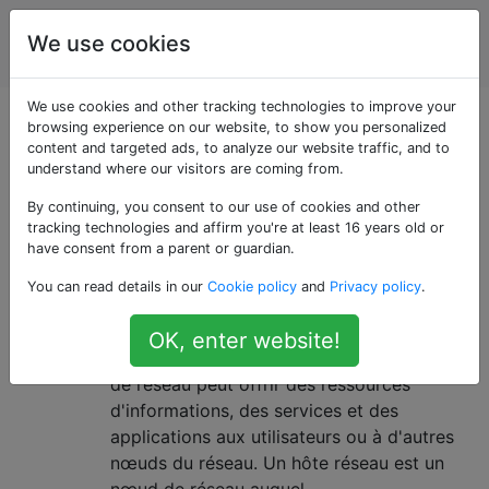
Ingénierie
Étiquettes
We use cookies
Account
de réseau
We use cookies and other tracking technologies to improve your
Questions marquées
browsing experience on our website, to show you personalized
content and targeted ads, to analyze our website traffic, and to
understand where our visitors are coming from.
«lan»
By continuing, you consent to our use of cookies and other
tracking technologies and affirm you're at least 16 years old or
Quelle est la vraie différence entre
8
have consent from a parent or guardian.
l'hôte et le nœud dans le réseau
You can read details in our
Cookie policy
and
Privacy policy
.
Selon l'hôte wikipedia est Un hôte réseau
est un ordinateur ou un autre périphérique
OK, enter website!
connecté à un réseau informatique. Un hôte
de réseau peut offrir des ressources
d'informations, des services et des
applications aux utilisateurs ou à d'autres
nœuds du réseau. Un hôte réseau est un