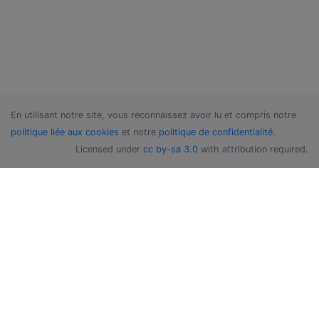
En utilisant notre site, vous reconnaissez avoir lu et compris notre
politique liée aux cookies
et notre
politique de confidentialité
.
Licensed under
cc by-sa 3.0
with attribution required.