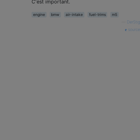
C'est important.
engine
bmw
air-intake
fuel-trims
m5
—
DerStig
source