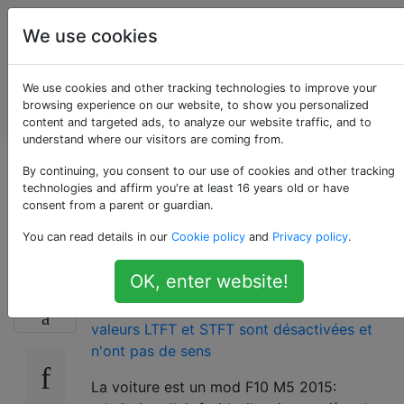
Entretien et
Étiquettes
We use cookies
réparation
de
Account
We use cookies and other tracking technologies to improve your
véhicules
browsing experience on our website, to show you personalized
automobiles
content and targeted ads, to analyze our website traffic, and to
understand where our visitors are coming from.
Prise d'air froid
By continuing, you consent to our use of cookies and other tracking
technologies and affirm you're at least 16 years old or have
consent from a parent or guardian.
causant un état riche
You can read details in our
Cookie policy
and
Privacy policy
.
OK, enter website!
Ceci est une question complémentaire à ma
12
question initiale qui peut être trouvée ici: les
valeurs LTFT et STFT sont désactivées et
n'ont pas de sens
La voiture est un mod F10 M5 2015: