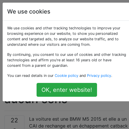
Entretien et
Étiquettes
We use cookies
réparation
de
Account
We use cookies and other tracking technologies to improve your
véhicules
browsing experience on our website, to show you personalized
automobiles
content and targeted ads, to analyze our website traffic, and to
understand where our visitors are coming from.
Les valeurs LTFT et
By continuing, you consent to our use of cookies and other tracking
technologies and affirm you're at least 16 years old or have
consent from a parent or guardian.
STFT sont
You can read details in our
Cookie policy
and
Privacy policy
.
désactivées et n'ont
OK, enter website!
aucun sens
La voiture est une BMW M5 2015 et elle a un
22
CAI de rechange et un échappement catback