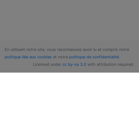
En utilisant notre site, vous reconnaissez avoir lu et compris notre
politique liée aux cookies
et notre
politique de confidentialité
.
Licensed under
cc by-sa 3.0
with attribution required.