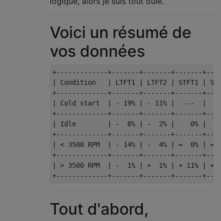
logique, alors je suis tout ouïe.
Voici un résumé de
vos données
+-------------+-------+-------+-------+----
| Condition   | LTFT1 | LTFT2 | STFT1 | STF
+-------------+-------+-------+-------+----
| Cold start  | - 19% | - 11% |  ---  |  --
+-------------+-------+-------+-------+----
| Idle        | -  8% | -  2% |    0% |    
+-------------+-------+-------+-------+----
| < 3500 RPM  | - 14% | -  4% | ­­≈  0% | ≈  
+-------------+-------+-------+-------+----
| > 3500 RPM  | -  1% | +  1% | + 11% | + 1
Tout d'abord,