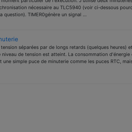
moment particulier de l'exécution. J'utilise deux minuteries
hronisation nécessaire au TLC5940 (voir ci-dessous pourq
la question). TIMER0génère un signal …
nuterie
tension séparées par de longs retards (quelques heures) e
e niveau de tension est atteint. La consommation d'énergie 
est une simple puce de minuterie comme les puces RTC, mai