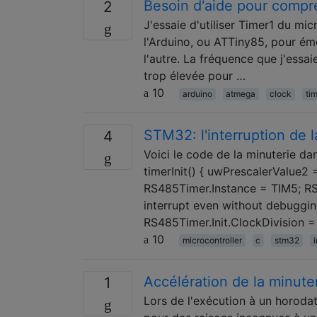
Besoin d'aide pour compr
2
J'essaie d'utiliser Timer1 du mi
l'Arduino, ou ATTiny85, pour ém
l'autre. La fréquence que j'essa
trop élevée pour …
10
arduino
atmega
clock
ti
STM32: l'interruption de 
4
Voici le code de la minuterie da
timerInit() { uwPrescalerValue2 
RS485Timer.Instance = TIM5; RS4
interrupt even without debuggin
RS485Timer.Init.ClockDivision
10
microcontroller
c
stm32
i
Accélération de la minut
1
Lors de l'exécution à un horoda