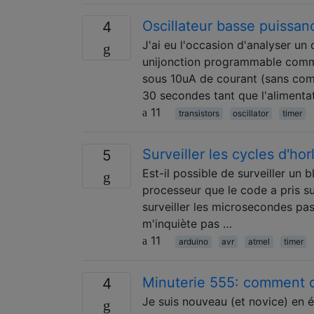
Oscillateur basse puissanc
4
J'ai eu l'occasion d'analyser un c
unijonction programmable comme m
sous 10uA de courant (sans comp
30 secondes tant que l'alimenta
11
transistors
oscillator
timer
Surveiller les cycles d'ho
5
Est-il possible de surveiller un
processeur que le code a pris su
surveiller les microsecondes pa
m'inquiète pas …
11
arduino
avr
atmel
timer
Minuterie 555: comment d
4
Je suis nouveau (et novice) en 