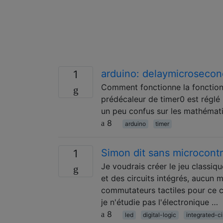
arduino: delaymicrosecon
1
Comment fonctionne la fonction 
prédécaleur de timer0 est réglé
un peu confus sur les mathématiq
8
arduino
timer
Simon dit sans microcontr
1
Je voudrais créer le jeu classiq
et des circuits intégrés, aucun 
commutateurs tactiles pour ce c
je n'étudie pas l'électronique …
8
led
digital-logic
integrated-ci