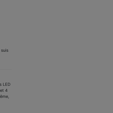
 suis
es LED
et 4
même,