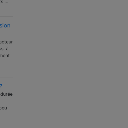
ts …
sion
acteur
si à
ement
?
 durée
 peu