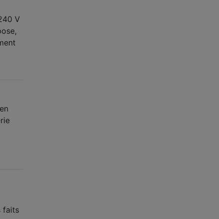
 240 V
pose,
ement
Ben
rie
 faits