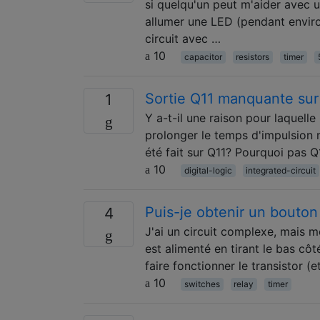
si quelqu'un peut m'aider avec un
allumer une LED (pendant environ
circuit avec …
10
capacitor
resistors
timer
Sortie Q11 manquante su
1
Y a-t-il une raison pour laquelle
prolonger le temps d'impulsion 
été fait sur Q11? Pourquoi pas 
10
digital-logic
integrated-circuit
Puis-je obtenir un bouto
4
J'ai un circuit complexe, mais m
est alimenté en tirant le bas cô
faire fonctionner le transistor 
10
switches
relay
timer