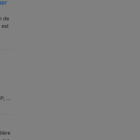
mer
n de
 est
P; …
élère