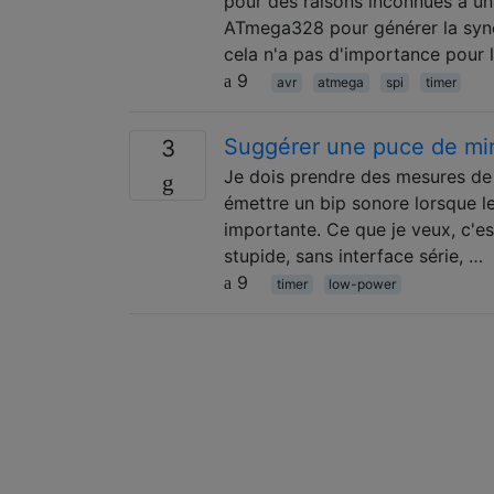
pour des raisons inconnues à un 
ATmega328 pour générer la sync
cela n'a pas d'importance pour 
9
avr
atmega
spi
timer
Suggérer une puce de mi
3
Je dois prendre des mesures de 
émettre un bip sonore lorsque l
importante. Ce que je veux, c'
stupide, sans interface série, …
9
timer
low-power