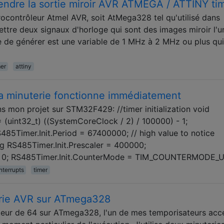
endre la sortie miroir AVR ATMEGA / ATTINY ti
crocontrôleur Atmel AVR, soit AtMega328 tel qu'utilisé dans
ettre deux signaux d'horloge qui sont des images miroir l'u
ie de générer est une variable de 1 MHz à 2 MHz ou plus qui
mer
attiny
la minuterie fonctionne immédiatement
ns mon projet sur STM32F429: //timer initialization void
= (uint32_t) ((SystemCoreClock / 2) / 100000) - 1;
85Timer.Init.Period = 67400000; // high value to notice
g RS485Timer.Init.Prescaler = 400000;
 = 0; RS485Timer.Init.CounterMode = TIM_COUNTERMODE_U
nterrupts
timer
erie AVR sur ATmega328
teur de 64 sur ATmega328, l'un de mes temporisateurs acc