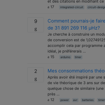
et des citations en modifiant ce
17
integrated-circuit
circuit-desig
Comment pourrais-je faire
9
de 31 891 269 116 µHz?
Je cherche à construire un modu
de conversion est de 1,02749125
accomplir cela par programme av
idéal, je préférerais …
15
arduino
timer
Mes consommations théori
2
Après avoir été inspiré par une
de vie théorique de 3 ans sur des
quelque chose de similaire (une a
près …
12
power
avr
batteries
timer