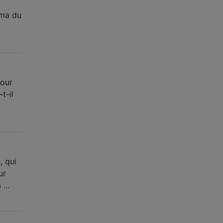
éma du
pour
t-il
, qui
ur
s …