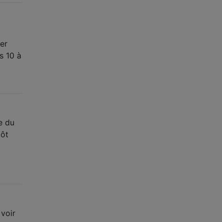
er
s 10 à
e du
tôt
 voir