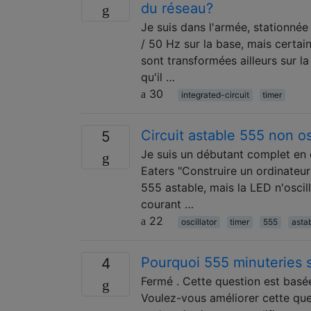
du réseau?
Je suis dans l'armée, stationnée
/ 50 Hz sur la base, mais certai
sont transformées ailleurs sur l
qu'il …
30
integrated-circuit
timer
Circuit astable 555 non os
5
Je suis un débutant complet en é
Eaters "Construire un ordinateur 
555 astable, mais la LED n'oscil
courant …
22
oscillator
timer
555
asta
Pourquoi 555 minuteries s
4
Fermé . Cette question est basée
Voulez-vous améliorer cette ques