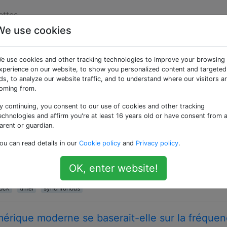
ettes
We use cookies
ées «timer»
e use cookies and other tracking technologies to improve your browsing
xperience on our website, to show you personalized content and targeted
 précis après un événement déclencheur. La synchronisation
ds, to analyze our website traffic, and to understand where our visitors a
'un oscillateur.
oming from.
y continuing, you consent to our use of cookies and other tracking
x microcontrôleurs avec une précision micro-
echnologies and affirm you're at least 16 years old or have consent from 
arent or guardian.
contrôleurs afin qu'ils puissent mesurer la vitesse des ond
ou can read details in our
Cookie policy
and
Privacy policy
.
tard doivent avoir une précision de l'ordre de la microsec
). J'ai deux micro-contrôleurs ( ATmega328 ) qui utilisent u
OK, enter website!
…
lock
timer
synchronous
érique moderne se baserait-elle sur la fréque