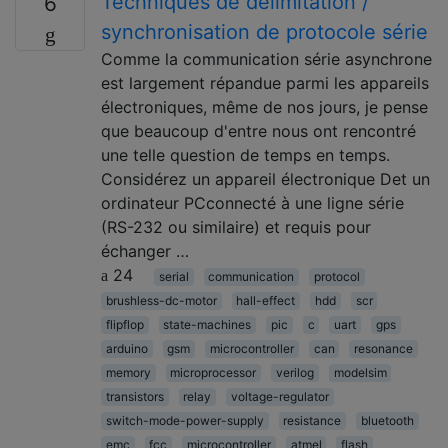
Techniques de délimitation /
6
synchronisation de protocole série
Comme la communication série asynchrone
est largement répandue parmi les appareils
électroniques, même de nos jours, je pense
que beaucoup d'entre nous ont rencontré
une telle question de temps en temps.
Considérez un appareil électronique Det un
ordinateur PCconnecté à une ligne série
(RS-232 ou similaire) et requis pour
échanger …
24
serial
communication
protocol
brushless-dc-motor
hall-effect
hdd
scr
flipflop
state-machines
pic
c
uart
gps
arduino
gsm
microcontroller
can
resonance
memory
microprocessor
verilog
modelsim
transistors
relay
voltage-regulator
switch-mode-power-supply
resistance
bluetooth
emc
fcc
microcontroller
atmel
flash