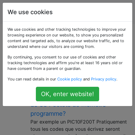
Ingénierie
Étiquettes
We use cookies
Account
électrique
We use cookies and other tracking technologies to improve your
Questions marquées
browsing experience on our website, to show you personalized
content and targeted ads, to analyze our website traffic, and to
understand where our visitors are coming from.
«memory»
By continuing, you consent to our use of cookies and other
tracking technologies and affirm you're at least 16 years old or
Considérez plutôt des balises plus spécifiques, par
have consent from a parent or guardian.
exemple, dram, sram, flash
You can read details in our
Cookie policy
and
Privacy policy
.
Comment utiliser un
11
OK, enter website!
microcontrôleur ne disposant que
de 384 octets de mémoire
programme?
Par exemple un PIC10F200T Pratiquement
tous les codes que vous écrivez seront