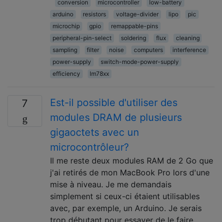
conversion
microcontroller
low-battery
arduino
resistors
voltage-divider
lipo
pic
microchip
gpio
remappable-pins
peripheral-pin-select
soldering
flux
cleaning
sampling
filter
noise
computers
interference
power-supply
switch-mode-power-supply
efficiency
lm78xx
Est-il possible d'utiliser des
7
modules DRAM de plusieurs
gigaoctets avec un
microcontrôleur?
Il me reste deux modules RAM de 2 Go que
j'ai retirés de mon MacBook Pro lors d'une
mise à niveau. Je me demandais
simplement si ceux-ci étaient utilisables
avec, par exemple, un Arduino. Je serais
trop débutant pour essayer de le faire