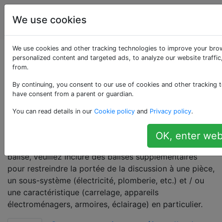
Amélioration
Étiquettes
We use cookies
Account
de l'habitat
We use cookies and other tracking technologies to improve your bro
Questions marquées
personalized content and targeted ads, to analyze our website traffi
from.
«installation»
By continuing, you consent to our use of cookies and other tracking t
have consent from a parent or guardian.
Pour les questions relatives à l'insertion correcte d'un
You can read details in our
Cookie policy
and
Privacy policy
.
appareil ou d'un élément particulier dans une maison,
un bâtiment ou une autre structure. Comme ce sujet
OK, enter web
est très large en général, lorsque vous utilisez cette
balise, veuillez inclure des balises supplémentaires
pour restreindre la portée de la discussion à une pièce,
un sous-système (électricité, plomberie, etc.) et / ou
une caractéristique (carrelage, appareils
électroménagers, armoires, éclairage) en particulier.