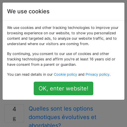
Amélioration
Étiquettes
We use cookies
Account
de l'habitat
We use cookies and other tracking technologies to improve your
Questions marquées
browsing experience on our website, to show you personalized
content and targeted ads, to analyze our website traffic, and to
understand where our visitors are coming from.
«home-automation»
By continuing, you consent to our use of cookies and other
tracking technologies and affirm you're at least 16 years old or
Questions liées à l'automatisation des éléments de la
have consent from a parent or guardian.
maison comme: le chauffage, la ventilation, la
You can read details in our
Cookie policy
and
Privacy policy
.
climatisation, la lumière, les systèmes audio-vidéo, la
sécurité, les interphones et la robotique domestique.
OK, enter website!
Pour les questions liées à l'Internet des objets, pensez
à les poser sur le site IoT (iot.stackexchange.com).
Quelles sont les options
4
domotiques évolutives et
abordables?