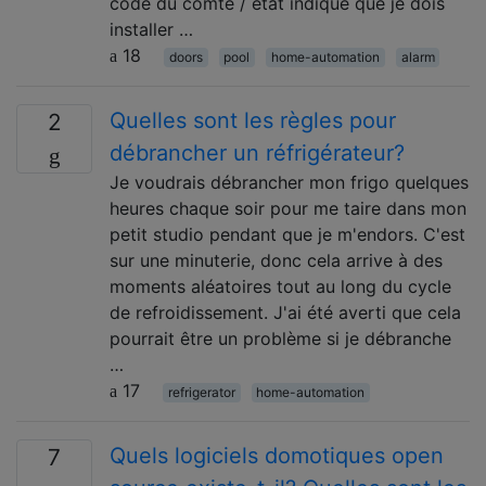
code du comté / état indique que je dois
installer …
18
doors
pool
home-automation
alarm
Quelles sont les règles pour
2
débrancher un réfrigérateur?
Je voudrais débrancher mon frigo quelques
heures chaque soir pour me taire dans mon
petit studio pendant que je m'endors. C'est
sur une minuterie, donc cela arrive à des
moments aléatoires tout au long du cycle
de refroidissement. J'ai été averti que cela
pourrait être un problème si je débranche
…
17
refrigerator
home-automation
Quels logiciels domotiques open
7