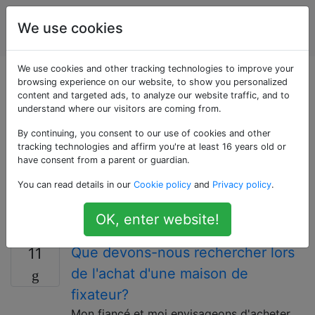
Amélioration
Étiquettes
We use cookies
Account
de l'habitat
We use cookies and other tracking technologies to improve your
Questions marquées
browsing experience on our website, to show you personalized
content and targeted ads, to analyze our website traffic, and to
understand where our visitors are coming from.
«cleaning»
By continuing, you consent to our use of cookies and other
tracking technologies and affirm you're at least 16 years old or
Pour les questions relatives à l'élimination de la saleté,
have consent from a parent or guardian.
des débris et autres matières étrangères indésirables
You can read details in our
Cookie policy
and
Privacy policy
.
de diverses surfaces et matériaux poreux, y compris
les méthodes, les outils et les fournitures, et les
OK, enter website!
résultats attendus.
Que devons-nous rechercher lors
11
de l'achat d'une maison de
fixateur?
Mon fiancé et moi envisageons d'acheter