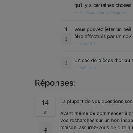
qu'il y a certaines choses 
—
BlueRaja - Danny Pflughoeft
1
Vous pouvez jeter un oeil
être effectués par un novi
—
Tester101
Un sac de pièces d'or au s
—
Dave Nay
Réponses:
La plupart de vos questions son
14
Avant même de commencer à cher
vos recherches sur un bon inspe
maison, assurez-vous de dire au