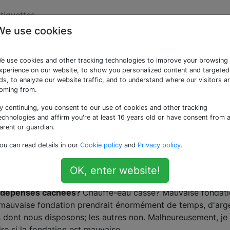
tiquettes
We use cookies
rechercher lors de
e use cookies and other tracking technologies to improve your browsing
son de fixateur?
xperience on our website, to show you personalized content and targeted
ds, to analyze our website traffic, and to understand where our visitors a
oming from.
y continuing, you consent to our use of cookies and other tracking
d'acheter une maison de fixateur plutôt qu'un appartement
echnologies and affirm you're at least 16 years old or have consent from 
arent or guardian.
ou can read details in our
Cookie policy
and
Privacy policy
.
'emplacement, les voisins, etc. sont importantes, mais;
q
 le réparer nous-mêmes?
Aucun de nous n'a beaucoup
OK, enter website!
s dépenses cachées?
Chauffe-eau cassé? Mauvaise fondat
 mauvaise fondation prendrait énormément de temps, d'arg
s dont nous disposons; les autres non. Malheureusement, je
e si la fondation est mauvaise.