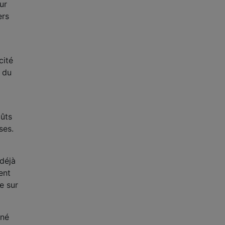
ur
ers
cité
n du
oûts
ses.
déjà
ent
e sur
nné