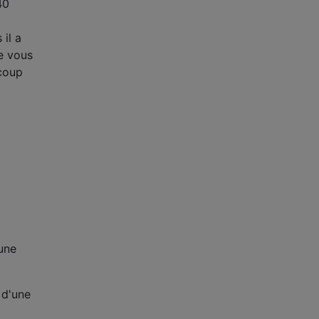
40
il a
ue vous
ucoup
 une
 d'une