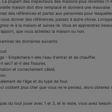
. La plupart des inspecteurs des maisons plus récentes (1-
vieille maison doit être remplacé et donnera une mauvaise
enez des références et parlez aux personnes pour lesquelles 
é à vous donner des références, passez à autre chose. Lorsq
gnez-le à la maison et suivez-le. Vous en apprendrez bea
e rapport, que vous achetiez la maison ou non.
xaminer les domaines suivants:
bout
e - Empêchera-t-elle l'eau d'entrer et de chauffer.
il sec? at-il des fissures.
ntation et correctement câblé.
ion.
ipalement de l'âge et du type de four.
s-ci coûtent plus cher que vous ne le pensez, alors obtenez
pas du tout jouer avec 1 et 3, et le reste, vous avez besoin