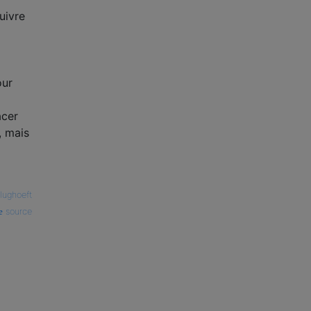
uivre
our
acer
, mais
lughoeft
source