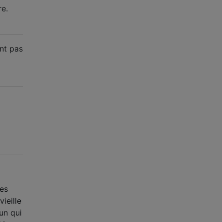
re.
nt pas
es
ieille
un qui