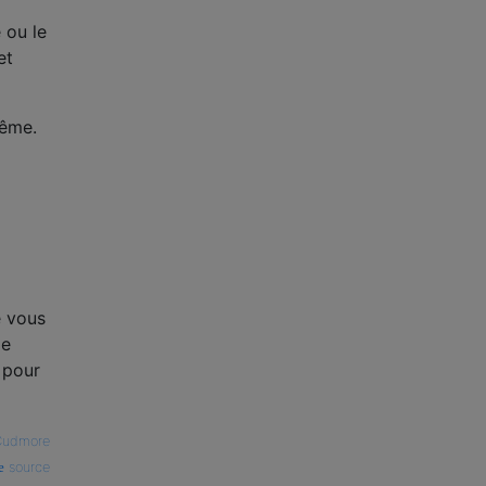
 ou le
et
même.
e vous
de
 pour
Cudmore
source