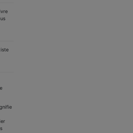
livre
ous
iste
ne
gnifie
ier
es