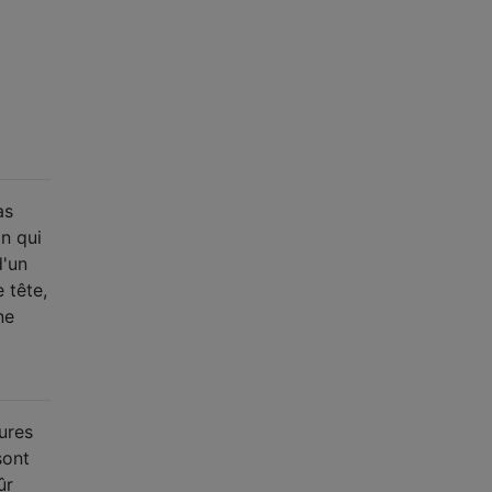
as
n qui
d'un
 tête,
ne
ures
sont
ûr