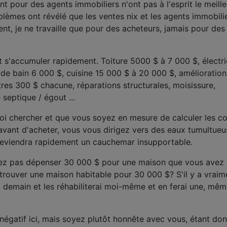
nt pour des agents immobiliers n'ont pas à l'esprit le meille
oblèmes ont révélé que les ventes nix et les agents immobili
nt, je ne travaille que pour des acheteurs, jamais pour des
t s'accumuler rapidement. Toiture 5000 $ à 7 000 $, électri
 de bain 6 000 $, cuisine 15 000 $ à 20 000 $, amélioratio
tres 300 $ chacune, réparations structurales, moisissure,
septique / égout ...
i chercher et que vous soyez en mesure de calculer les c
avant d'acheter, vous vous dirigez vers des eaux tumultueu
 deviendra rapidement un cauchemar insupportable.
iez pas dépenser 30 000 $ pour une maison que vous avez 
trouver une maison habitable pour 30 000 $? S'il y a vraim
10 demain et les réhabiliterai moi-même et en ferai une, mêm
 négatif ici, mais soyez plutôt honnête avec vous, étant do