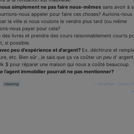
nous simplement ne pas faire nous-mêmes
sans avoir à s
ourrions-nous appeler pour faire ces choses? Aurions-nous
 par la ville si nous voulons le vendre plus tard (ou même
ions-nous payer pour cela?
re des livres et prendre des cours raisonnablement courts p
, si possible.
avec peu d'expérience et d'argent?
Ex. déchirure et rempl
ure, etc. Bien sûr , je sais que ça va coûter un
peu
d' argent
0k $ pour réparer une maison qui nous a coûté beaucoup.
ue
l'agent immobilier pourrait ne pas mentionner?
cleaning
—
BlueRaja - Danny Pf